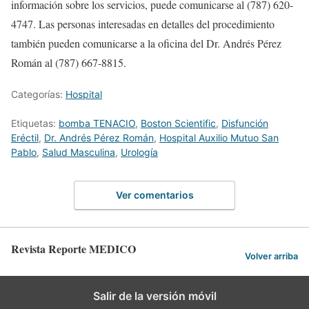
información sobre los servicios, puede comunicarse al (787) 620-
4747. Las personas interesadas en detalles del procedimiento
también pueden comunicarse a la oficina del
Dr. Andrés Pérez
Román
al (787) 667-8815.
Categorías:
Hospital
Etiquetas:
bomba TENACIO
,
Boston Scientific
,
Disfunción
Eréctil
,
Dr. Andrés Pérez Román
,
Hospital Auxilio Mutuo San
Pablo
,
Salud Masculina
,
Urología
Ver comentarios
Revista Reporte MEDICO
Volver arriba
Salir de la versión móvil