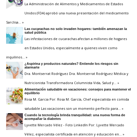
La Administración de Alimentos y Medicamentos de Estados
Unidos (FDA) aprobó una nueva presentación del medicamento
Sarclisa
… »
Las cucarachas no solo invaden hogares: también amenazan la
salud pública
Las infestaciones de cucarachas afectan a millones de hogares
en Estados Unidos, especialmente a quienes viven como
inquilinos
… »
¿Aspirina y productos naturales? Entiende los riesgos sin
alarmarte
Dra. Montserrat Rodríguez Dra. Montserrat Rodríguez Médica y
Nutricionista Transformadora Columnista Vida, Salud y
… »
Alimentación saludable en vacaciones: consejos para mantener el
equilibrio
Rosa M. Garcia Por: Rosa M. García, Chef especialista en comida
saludable Las vacaciones son un momento perfecto para
… »
Cuando la tecnología brinda tranquilidad: una nueva forma de
acompañar la diabetes
Lyvette Mercado Vélez - Foto LinkedIn Por: Lyvette Mercado
Vélez, especialista certificada en atención y educación en
… »