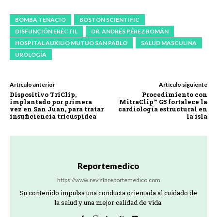
BOMBA TENACIO
BOSTON SCIENTIFIC
DISFUNCIÓN ERÉCTIL
DR. ANDRÉS PÉREZ ROMÁN
HOSPITAL AUXILIO MUTUO SAN PABLO
SALUD MASCULINA
UROLOGÍA
Artículo anterior
Artículo siguiente
Dispositivo TriClip,
Procedimiento con
implantado por primera
MitraClip™ G5 fortalece la
vez en San Juan, para tratar
cardiología estructural en
insuficiencia tricuspídea
la isla
Reportemedico
https://www.revistareportemedico.com
Su contenido impulsa una conducta orientada al cuidado de
la salud y una mejor calidad de vida.