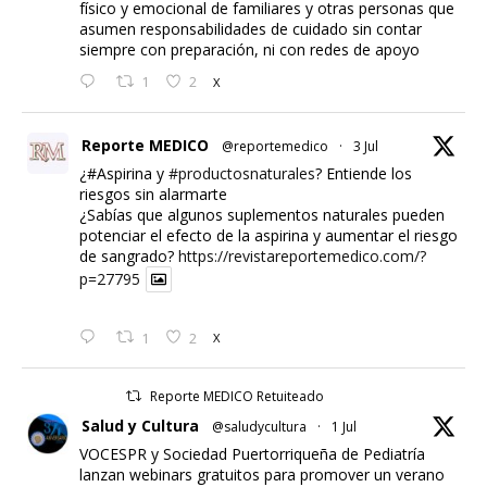
físico y emocional de familiares y otras personas que
asumen responsabilidades de cuidado sin contar
siempre con preparación, ni con redes de apoyo
1
2
X
Reporte MEDICO
@reportemedico
·
3 Jul
¿#Aspirina y
#productosnaturales
? Entiende los
riesgos sin alarmarte
¿Sabías que algunos suplementos naturales pueden
potenciar el efecto de la aspirina y aumentar el riesgo
de sangrado?
https://revistareportemedico.com/?
p=27795
1
2
X
Reporte MEDICO Retuiteado
Salud y Cultura
@saludycultura
·
1 Jul
VOCESPR y Sociedad Puertorriqueña de Pediatría
lanzan webinars gratuitos para promover un verano