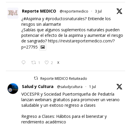
Reporte MEDICO
@reportemedico
·
3 Jul
¿#Aspirina y
#productosnaturales
? Entiende los
riesgos sin alarmarte
¿Sabías que algunos suplementos naturales pueden
potenciar el efecto de la aspirina y aumentar el riesgo
de sangrado?
https://revistareportemedico.com/?
p=27795
1
2
X
Reporte MEDICO Retuiteado
Salud y Cultura
@saludycultura
·
1 Jul
VOCESPR y Sociedad Puertorriqueña de Pediatría
lanzan webinars gratuitos para promover un verano
saludable y un exitoso regreso a clases
Regreso a Clases: Hábitos para el bienestar y
rendimiento académico