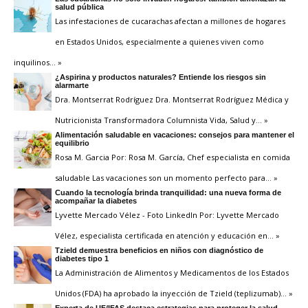
salud pública
Las infestaciones de cucarachas afectan a millones de hogares
en Estados Unidos, especialmente a quienes viven como
inquilinos
… »
¿Aspirina y productos naturales? Entiende los riesgos sin
alarmarte
Dra. Montserrat Rodríguez Dra. Montserrat Rodríguez Médica y
Nutricionista Transformadora Columnista Vida, Salud y
… »
Alimentación saludable en vacaciones: consejos para mantener el
equilibrio
Rosa M. Garcia Por: Rosa M. García, Chef especialista en comida
saludable Las vacaciones son un momento perfecto para
… »
Cuando la tecnología brinda tranquilidad: una nueva forma de
acompañar la diabetes
Lyvette Mercado Vélez - Foto LinkedIn Por: Lyvette Mercado
Vélez, especialista certificada en atención y educación en
… »
Tzield demuestra beneficios en niños con diagnóstico de
diabetes tipo 1
La Administración de Alimentos y Medicamentos de los Estados
Unidos (FDA) ha aprobado la inyección de Tzield (teplizumab)
… »
Experta de UF/IFAS destaca estrategias para proteger la salud