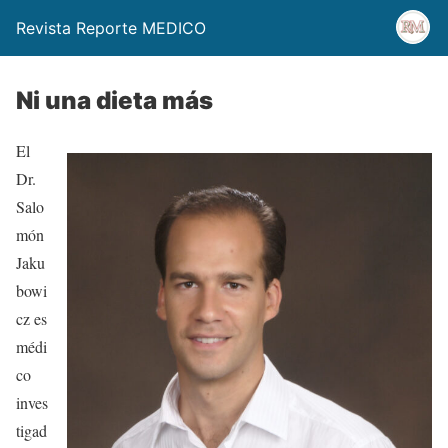
Revista Reporte MEDICO
Ni una dieta más
El
Dr.
Salo
món
Jaku
bowi
cz es
médi
co
inves
tigad