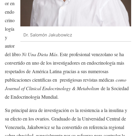
or en
endo
crino
logía
Dr. Salomón Jakubowicz
y
autor
del libro
Ni Una Dieta Más
. Este profesional venezolano se ha
convertido en uno de los investigadores en endocrinología más
respetados de América Latina gracias a sus numerosas
publicaciones científicas en prestigiosas revistas médicas
como
Journal of Clinical Endocrinology & Metabolism
de la Sociedad
de Endocrinología Mundial.
Su principal área de investigación es la resistencia a la insulina y
su efecto en los ovarios. Graduado de la Universidad Central de
Venezuela, Jakubowicz se ha convertido en referencia regional
sobre obesidad, especialmente por su esfuerzo para controlar la