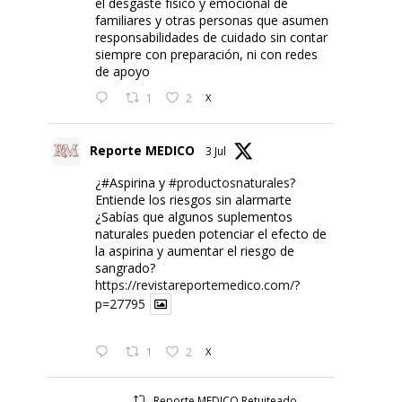
el desgaste físico y emocional de
familiares y otras personas que asumen
responsabilidades de cuidado sin contar
siempre con preparación, ni con redes
de apoyo
1
2
X
Reporte MEDICO
3 Jul
¿#Aspirina y
#productosnaturales
?
Entiende los riesgos sin alarmarte
¿Sabías que algunos suplementos
naturales pueden potenciar el efecto de
la aspirina y aumentar el riesgo de
sangrado?
https://revistareportemedico.com/?
p=27795
1
2
X
Reporte MEDICO Retuiteado