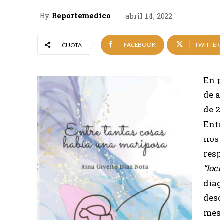
By
Reportemedico
abril 14, 2022
FACEBOOK
TWITTER
CUOTA
En p
de a
de 2
Entr
nos
resp
“lo
diag
desd
mese