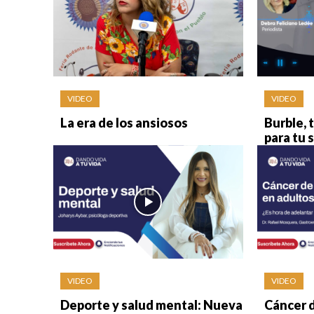
VIDEO
VIDEO
La era de los ansiosos
Burble, 
para tu 
VIDEO
VIDEO
Deporte y salud mental: Nueva
Cáncer d