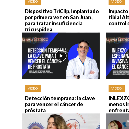
VIDEO
VIDEO
Dispositivo TriClip, implantado
Impacto 
por primera vez en San Juan,
tibial Al
para tratar insuficiencia
control 
tricuspídea
VIDEO
VIDEO
Detección temprana: la clave
INLEXZO
para vencer el cáncer de
menos i
próstata
enfrenta