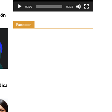
00:00
00:15
ión
Facebook
dica