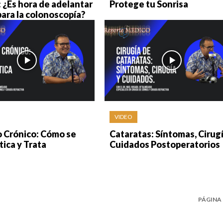
 ¿Es hora de adelantar
Protege tu Sonrisa
para la colonoscopía?
VIDEO
o Crónico: Cómo se
Cataratas: Síntomas, Cirugí
ica y Trata
Cuidados Postoperatorios
PÁGINA 