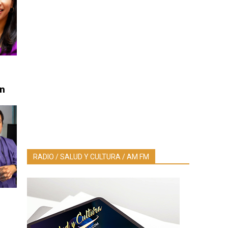
en
RADIO / SALUD Y CULTURA / AM FM