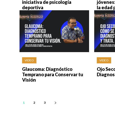
iniciativa de psicología
jóvenes:
deportiva
la edad 
VIDEO
VIDEO
Glaucoma: Diagnóstico
Ojo Sec
Temprano para Conservar tu
Diagnost
Visión
1
2
3