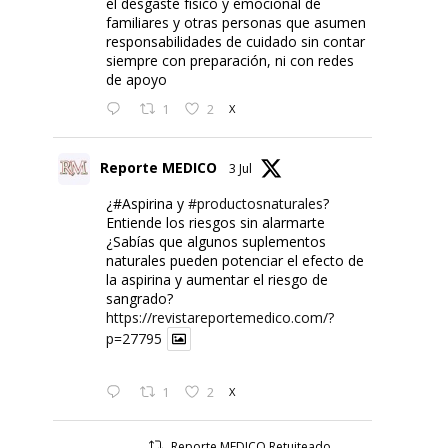
el desgaste físico y emocional de
familiares y otras personas que asumen
responsabilidades de cuidado sin contar
siempre con preparación, ni con redes
de apoyo
1
2
X
Reporte MEDICO
3 Jul
¿#Aspirina y
#productosnaturales
?
Entiende los riesgos sin alarmarte
¿Sabías que algunos suplementos
naturales pueden potenciar el efecto de
la aspirina y aumentar el riesgo de
sangrado?
https://revistareportemedico.com/?
p=27795
1
2
X
Reporte MEDICO Retuiteado