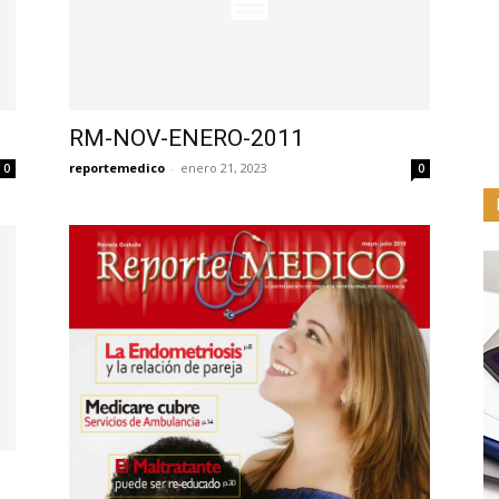
RM-NOV-ENERO-2011
reportemedico
-
enero 21, 2023
0
0