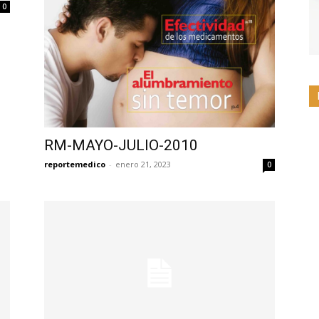
0
RM-MAYO-JULIO-2010
reportemedico
-
enero 21, 2023
0