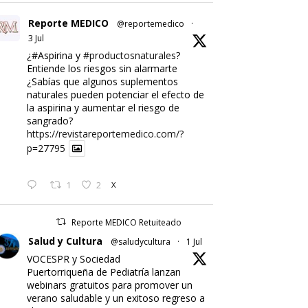
Reporte MEDICO
@reportemedico
·
3 Jul
¿#Aspirina y
#productosnaturales
?
Entiende los riesgos sin alarmarte
¿Sabías que algunos suplementos
naturales pueden potenciar el efecto de
la aspirina y aumentar el riesgo de
sangrado?
https://revistareportemedico.com/?
p=27795
1
2
X
Reporte MEDICO Retuiteado
Salud y Cultura
@saludycultura
·
1 Jul
VOCESPR y Sociedad
Puertorriqueña de Pediatría lanzan
webinars gratuitos para promover un
verano saludable y un exitoso regreso a