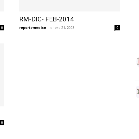
RM-DIC- FEB-2014
reportemedico
-
enero 21, 2023
0
0
0