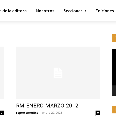
 de la editora
Nosotros
Secciones
Ediciones
Re
d
ví
RM-ENERO-MARZO-2012
reportemedico
-
enero 22, 2023
0
0