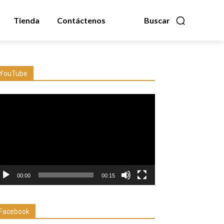
Tienda
Contáctenos
Buscar
YouTube
productor
e
deo
00:00
00:15
Facebook