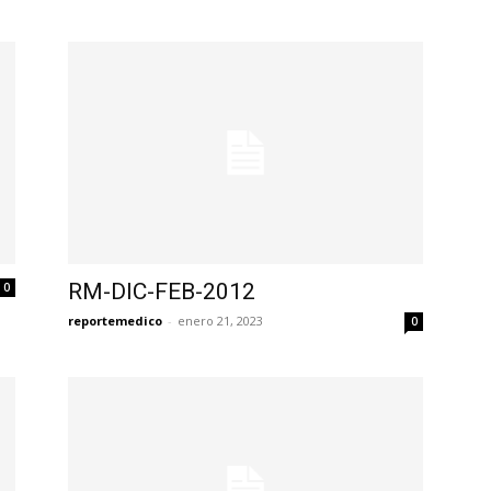
RM-DIC-FEB-2012
0
reportemedico
-
enero 21, 2023
0