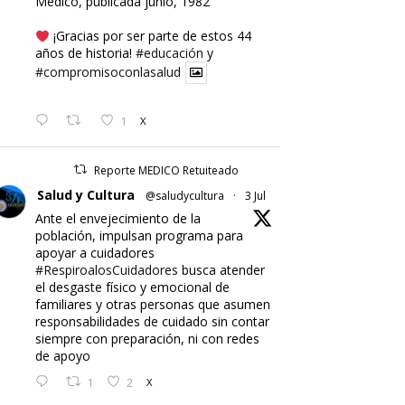
Médico, publicada junio, 1982
¡Gracias por ser parte de estos 44
años de historia!
#educación
y
#compromisoconlasalud
1
X
Reporte MEDICO Retuiteado
Salud y Cultura
@saludycultura
·
3 Jul
Ante el envejecimiento de la
población, impulsan programa para
apoyar a cuidadores
#RespiroalosCuidadores
busca atender
el desgaste físico y emocional de
familiares y otras personas que asumen
responsabilidades de cuidado sin contar
siempre con preparación, ni con redes
de apoyo
1
2
X