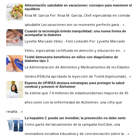
Alimentación saludable en vacaciones: consejos para mantener el
equilibrio
Rosa M. Garcia Por: Rosa M. García, Chef especialista en comida
saludable Las vacaciones son un momento perfecto para
… »
Cuando la tecnología brinda tranquilidad: una nueva forma de
acompañar la diabetes
Lyvette Mercado Vélez - Foto LinkedIn Por: Lyvette Mercado
Vélez, especialista certificada en atención y educación en
… »
Tzield demuestra beneficios en niños con diagnóstico de
diabetes tipo 1
La Administración de Alimentos y Medicamentos de los Estados
Unidos (FDA) ha aprobado la inyección de Tzield (teplizumab)
… »
Experta de UF/IFAS destaca estrategias para proteger la salud
cerebral y prevenir el Alzheimer
Se estima que 7.4 millones de estadounidenses mayores de 65
años viven con la enfermedad de Alzheimer, una cifra que
resalta
… »
La hepatitis C puede ser invisible; la prevención no debe serlo
Como parte del lanzamiento de la campaña InviCible, una
innovadora iniciativa educativa y de concienciación sobre la
… »