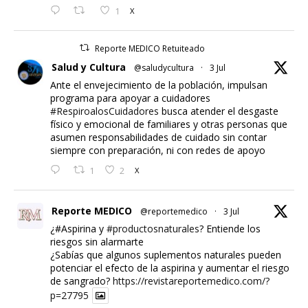
1
X
Reporte MEDICO Retuiteado
Salud y Cultura
@saludycultura
·
3 Jul
Ante el envejecimiento de la población, impulsan
programa para apoyar a cuidadores
#RespiroalosCuidadores
busca atender el desgaste
físico y emocional de familiares y otras personas que
asumen responsabilidades de cuidado sin contar
siempre con preparación, ni con redes de apoyo
1
2
X
Reporte MEDICO
@reportemedico
·
3 Jul
¿#Aspirina y
#productosnaturales
? Entiende los
riesgos sin alarmarte
¿Sabías que algunos suplementos naturales pueden
potenciar el efecto de la aspirina y aumentar el riesgo
de sangrado?
https://revistareportemedico.com/?
p=27795