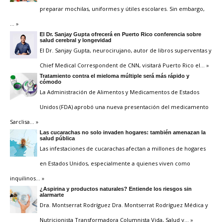
preparar mochilas, uniformes y útiles escolares. Sin embargo,
… »
El Dr. Sanjay Gupta ofrecerá en Puerto Rico conferencia sobre
salud cerebral y longevidad
El Dr. Sanjay Gupta, neurocirujano, autor de libros superventas y
Chief Medical Correspondent de CNN, visitará Puerto Rico el
… »
Tratamiento contra el mieloma múltiple será más rápido y
cómodo
La Administración de Alimentos y Medicamentos de Estados
Unidos (FDA) aprobó una nueva presentación del medicamento
Sarclisa
… »
Las cucarachas no solo invaden hogares: también amenazan la
salud pública
Las infestaciones de cucarachas afectan a millones de hogares
en Estados Unidos, especialmente a quienes viven como
inquilinos
… »
¿Aspirina y productos naturales? Entiende los riesgos sin
alarmarte
Dra. Montserrat Rodríguez Dra. Montserrat Rodríguez Médica y
Nutricionista Transformadora Columnista Vida, Salud y
… »