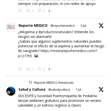
siempre con preparación, ni con redes de apoyo
1
2
X
Reporte MEDICO
@reportemedico
·
3 Jul
¿#Aspirina y
#productosnaturales
? Entiende los
riesgos sin alarmarte
¿Sabías que algunos suplementos naturales pueden
potenciar el efecto de la aspirina y aumentar el riesgo
de sangrado?
https://revistareportemedico.com/?
p=27795
1
2
X
Reporte MEDICO Retuiteado
Salud y Cultura
@saludycultura
·
1 Jul
VOCESPR y Sociedad Puertorriqueña de Pediatría
lanzan webinars gratuitos para promover un verano
saludable y un exitoso regreso a clases