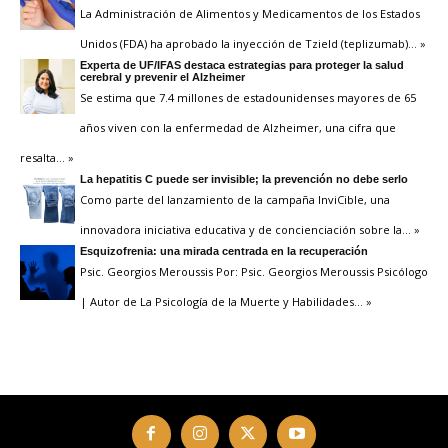
La Administración de Alimentos y Medicamentos de los Estados
Unidos (FDA) ha aprobado la inyección de Tzield (teplizumab)
… »
Experta de UF/IFAS destaca estrategias para proteger la salud
cerebral y prevenir el Alzheimer
Se estima que 7.4 millones de estadounidenses mayores de 65
años viven con la enfermedad de Alzheimer, una cifra que
resalta
… »
La hepatitis C puede ser invisible; la prevención no debe serlo
Como parte del lanzamiento de la campaña InviCible, una
innovadora iniciativa educativa y de concienciación sobre la
… »
Esquizofrenia: una mirada centrada en la recuperación
Psic. Georgios Meroussis Por: Psic. Georgios Meroussis Psicólogo
| Autor de La Psicología de la Muerte y Habilidades
… »