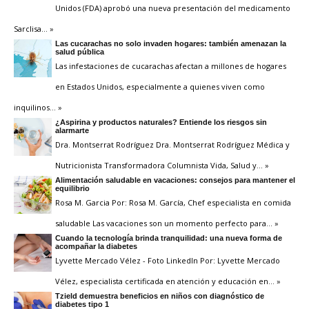
Unidos (FDA) aprobó una nueva presentación del medicamento
Sarclisa
… »
Las cucarachas no solo invaden hogares: también amenazan la
salud pública
Las infestaciones de cucarachas afectan a millones de hogares
en Estados Unidos, especialmente a quienes viven como
inquilinos
… »
¿Aspirina y productos naturales? Entiende los riesgos sin
alarmarte
Dra. Montserrat Rodríguez Dra. Montserrat Rodríguez Médica y
Nutricionista Transformadora Columnista Vida, Salud y
… »
Alimentación saludable en vacaciones: consejos para mantener el
equilibrio
Rosa M. Garcia Por: Rosa M. García, Chef especialista en comida
saludable Las vacaciones son un momento perfecto para
… »
Cuando la tecnología brinda tranquilidad: una nueva forma de
acompañar la diabetes
Lyvette Mercado Vélez - Foto LinkedIn Por: Lyvette Mercado
Vélez, especialista certificada en atención y educación en
… »
Tzield demuestra beneficios en niños con diagnóstico de
diabetes tipo 1