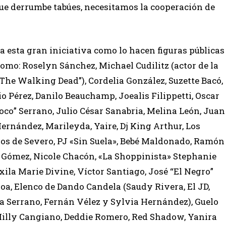
que derrumbe tabúes, necesitamos la cooperación de
a e
sta gran iniciativa como lo hacen figuras públicas
como: Roselyn Sánchez, Michael Cudilitz (actor de la
“The Walking Dead”), Cordelia González, Suzette Bacó,
io Pérez, Danilo Beauchamp, Joealis Filippetti, Oscar
oco” Serrano, Julio César Sanabria, Melina León, Juan
ernández, Marileyda, Yaire, Dj King Arthur, Los
os de Severo, PJ «Sin Suela», Bebé Maldonado, Ramón
 Gómez, Nicole Chacón, «La Shoppinista» Stephanie
uxila Marie Divine, Víctor Santiago, José “El Negro”
oa, Elenco de Dando Candela (Saudy Rivera, El JD,
a Serrano, Fernán Vélez y Sylvia Hernández), Guelo
Milly Cangiano, Deddie Romero, Red Shadow, Yanira