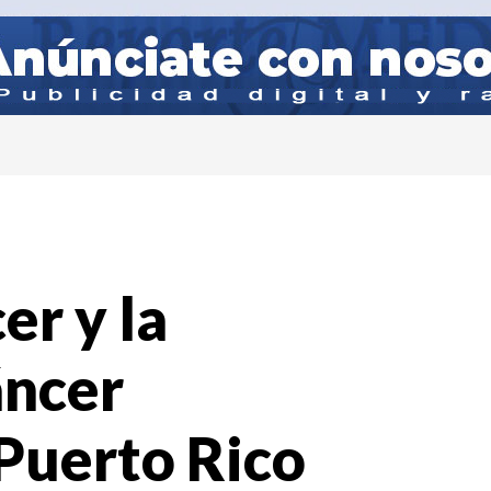
er y la
áncer
 Puerto Rico