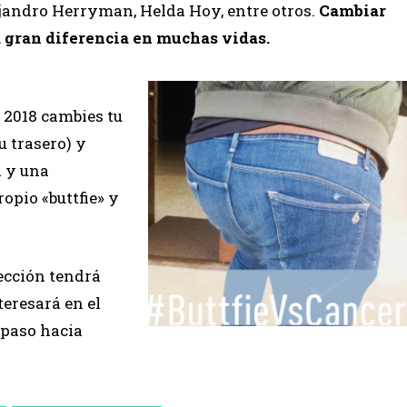
jandro Herryman, Helda Hoy, entre otros.
Cambiar
na gran diferencia en muchas vidas.
 2018 cambies tu
tu trasero) y
 y una
opio «buttfie» y
ección tendrá
eresará en el
 paso hacia