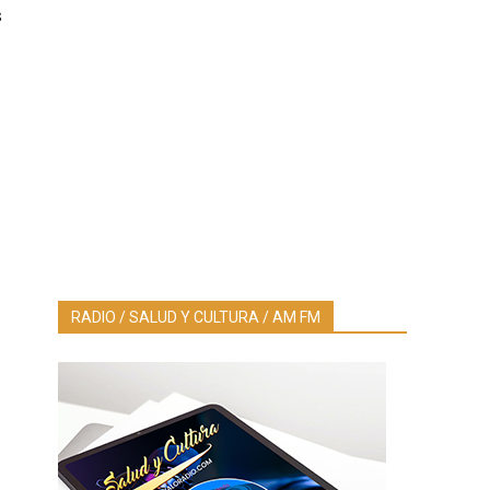
s
RADIO / SALUD Y CULTURA / AM FM