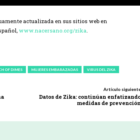
amente actualizada en sus sitios web en
spañol,
www.nacersano.org/zika
.
H OF DIMES
MUJERES EMBARAZADAS
VIRUS DEL ZIKA
Artículo siguient
na
Datos de Zika: continúan enfatizand
medidas de prevenció