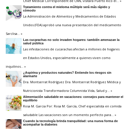
Chief Medical Correspondent de CNN, visitará Puerto Rico el
… »
Tratamiento contra el mieloma múltiple será más rápido y
cómodo
La Administración de Alimentos y Medicamentos de Estados
Unidos (FDA) aprobó una nueva presentación del medicamento
Sarclisa
… »
Las cucarachas no solo invaden hogares: también amenazan la
salud pública
Las infestaciones de cucarachas afectan a millones de hogares
en Estados Unidos, especialmente a quienes viven como
inquilinos
… »
¿Aspirina y productos naturales? Entiende los riesgos sin
alarmarte
Dra. Montserrat Rodríguez Dra. Montserrat Rodríguez Médica y
Nutricionista Transformadora Columnista Vida, Salud y
… »
Alimentación saludable en vacaciones: consejos para mantener el
equilibrio
Rosa M. Garcia Por: Rosa M. García, Chef especialista en comida
saludable Las vacaciones son un momento perfecto para
… »
Cuando la tecnología brinda tranquilidad: una nueva forma de
acompañar la diabetes