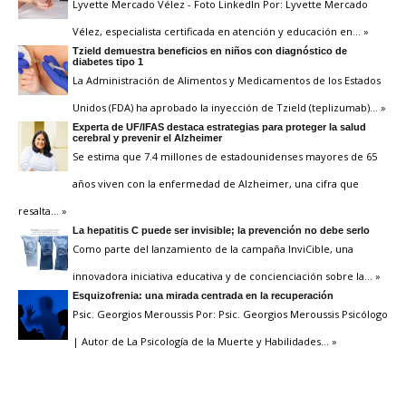
Lyvette Mercado Vélez - Foto LinkedIn Por: Lyvette Mercado
Vélez, especialista certificada en atención y educación en
… »
Tzield demuestra beneficios en niños con diagnóstico de
diabetes tipo 1
La Administración de Alimentos y Medicamentos de los Estados
Unidos (FDA) ha aprobado la inyección de Tzield (teplizumab)
… »
Experta de UF/IFAS destaca estrategias para proteger la salud
cerebral y prevenir el Alzheimer
Se estima que 7.4 millones de estadounidenses mayores de 65
años viven con la enfermedad de Alzheimer, una cifra que
resalta
… »
La hepatitis C puede ser invisible; la prevención no debe serlo
Como parte del lanzamiento de la campaña InviCible, una
innovadora iniciativa educativa y de concienciación sobre la
… »
Esquizofrenia: una mirada centrada en la recuperación
Psic. Georgios Meroussis Por: Psic. Georgios Meroussis Psicólogo
| Autor de La Psicología de la Muerte y Habilidades
… »