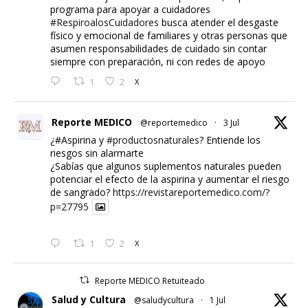
programa para apoyar a cuidadores
#RespiroalosCuidadores
busca atender el desgaste
físico y emocional de familiares y otras personas que
asumen responsabilidades de cuidado sin contar
siempre con preparación, ni con redes de apoyo
1
2
X
Reporte MEDICO
@reportemedico
·
3 Jul
¿#Aspirina y
#productosnaturales
? Entiende los
riesgos sin alarmarte
¿Sabías que algunos suplementos naturales pueden
potenciar el efecto de la aspirina y aumentar el riesgo
de sangrado?
https://revistareportemedico.com/?
p=27795
1
2
X
Reporte MEDICO Retuiteado
Salud y Cultura
@saludycultura
·
1 Jul