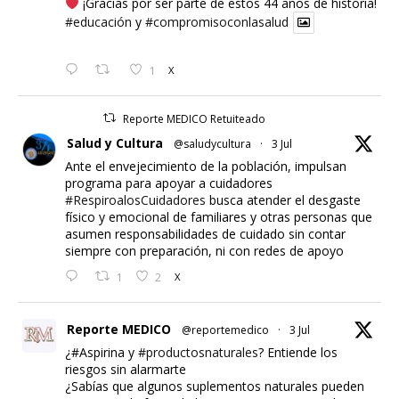
¡Gracias por ser parte de estos 44 años de historia!
#educación
y
#compromisoconlasalud
1
X
Reporte MEDICO Retuiteado
Salud y Cultura
@saludycultura
·
3 Jul
Ante el envejecimiento de la población, impulsan
programa para apoyar a cuidadores
#RespiroalosCuidadores
busca atender el desgaste
físico y emocional de familiares y otras personas que
asumen responsabilidades de cuidado sin contar
siempre con preparación, ni con redes de apoyo
1
2
X
Reporte MEDICO
@reportemedico
·
3 Jul
¿#Aspirina y
#productosnaturales
? Entiende los
riesgos sin alarmarte
¿Sabías que algunos suplementos naturales pueden