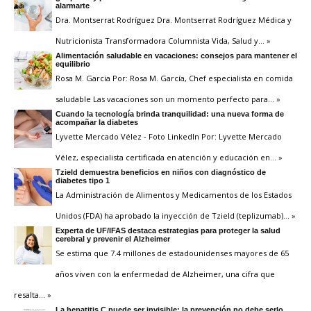
alarmarte
Dra. Montserrat Rodríguez Dra. Montserrat Rodríguez Médica y
Nutricionista Transformadora Columnista Vida, Salud y
… »
Alimentación saludable en vacaciones: consejos para mantener el
equilibrio
Rosa M. Garcia Por: Rosa M. García, Chef especialista en comida
saludable Las vacaciones son un momento perfecto para
… »
Cuando la tecnología brinda tranquilidad: una nueva forma de
acompañar la diabetes
Lyvette Mercado Vélez - Foto LinkedIn Por: Lyvette Mercado
Vélez, especialista certificada en atención y educación en
… »
Tzield demuestra beneficios en niños con diagnóstico de
diabetes tipo 1
La Administración de Alimentos y Medicamentos de los Estados
Unidos (FDA) ha aprobado la inyección de Tzield (teplizumab)
… »
Experta de UF/IFAS destaca estrategias para proteger la salud
cerebral y prevenir el Alzheimer
Se estima que 7.4 millones de estadounidenses mayores de 65
años viven con la enfermedad de Alzheimer, una cifra que
resalta
… »
La hepatitis C puede ser invisible; la prevención no debe serlo