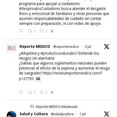
programa para apoyar a cuidadores
#RespiroalosCuidadores
busca atender el desgaste
físico y emocional de familiares y otras personas que
asumen responsabilidades de cuidado sin contar
siempre con preparación, ni con redes de apoyo
1
2
X
Reporte MEDICO
@reportemedico
·
3 Jul
¿#Aspirina y
#productosnaturales
? Entiende los
riesgos sin alarmarte
¿Sabías que algunos suplementos naturales pueden
potenciar el efecto de la aspirina y aumentar el riesgo
de sangrado?
https://revistareportemedico.com/?
p=27795
1
2
X
Reporte MEDICO Retuiteado
Salud y Cultura
@saludycultura
·
1 Jul