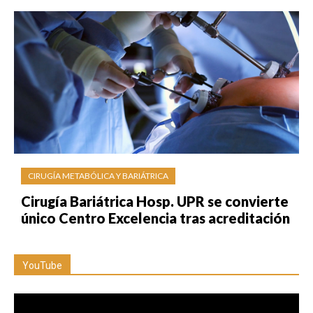
CIRUGÍA METABÓLICA Y BARIÁTRICA
Cirugía Bariátrica Hosp. UPR se convierte
único Centro Excelencia tras acreditación
YouTube
Reproductor