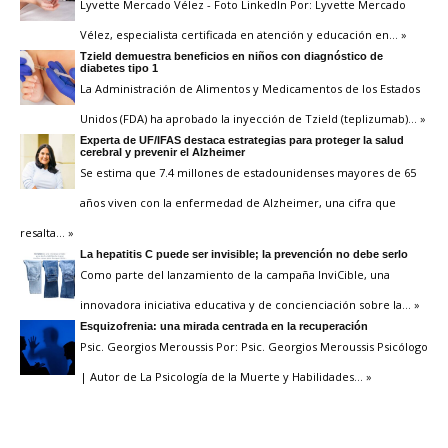
Lyvette Mercado Vélez - Foto LinkedIn Por: Lyvette Mercado
Vélez, especialista certificada en atención y educación en
… »
Tzield demuestra beneficios en niños con diagnóstico de
diabetes tipo 1
La Administración de Alimentos y Medicamentos de los Estados
Unidos (FDA) ha aprobado la inyección de Tzield (teplizumab)
… »
Experta de UF/IFAS destaca estrategias para proteger la salud
cerebral y prevenir el Alzheimer
Se estima que 7.4 millones de estadounidenses mayores de 65
años viven con la enfermedad de Alzheimer, una cifra que
resalta
… »
La hepatitis C puede ser invisible; la prevención no debe serlo
Como parte del lanzamiento de la campaña InviCible, una
innovadora iniciativa educativa y de concienciación sobre la
… »
Esquizofrenia: una mirada centrada en la recuperación
Psic. Georgios Meroussis Por: Psic. Georgios Meroussis Psicólogo
| Autor de La Psicología de la Muerte y Habilidades
… »