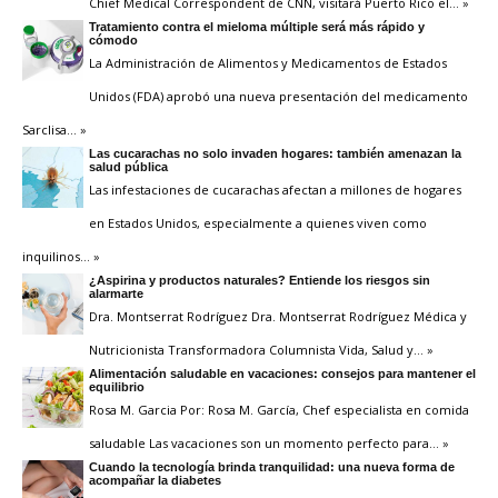
Chief Medical Correspondent de CNN, visitará Puerto Rico el
… »
Tratamiento contra el mieloma múltiple será más rápido y
cómodo
La Administración de Alimentos y Medicamentos de Estados
Unidos (FDA) aprobó una nueva presentación del medicamento
Sarclisa
… »
Las cucarachas no solo invaden hogares: también amenazan la
salud pública
Las infestaciones de cucarachas afectan a millones de hogares
en Estados Unidos, especialmente a quienes viven como
inquilinos
… »
¿Aspirina y productos naturales? Entiende los riesgos sin
alarmarte
Dra. Montserrat Rodríguez Dra. Montserrat Rodríguez Médica y
Nutricionista Transformadora Columnista Vida, Salud y
… »
Alimentación saludable en vacaciones: consejos para mantener el
equilibrio
Rosa M. Garcia Por: Rosa M. García, Chef especialista en comida
saludable Las vacaciones son un momento perfecto para
… »
Cuando la tecnología brinda tranquilidad: una nueva forma de
acompañar la diabetes