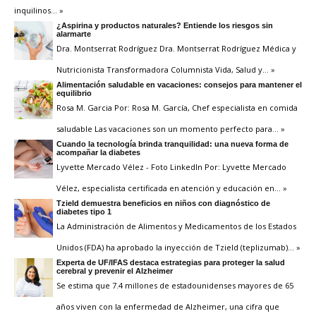
inquilinos
… »
¿Aspirina y productos naturales? Entiende los riesgos sin
alarmarte
Dra. Montserrat Rodríguez Dra. Montserrat Rodríguez Médica y
Nutricionista Transformadora Columnista Vida, Salud y
… »
Alimentación saludable en vacaciones: consejos para mantener el
equilibrio
Rosa M. Garcia Por: Rosa M. García, Chef especialista en comida
saludable Las vacaciones son un momento perfecto para
… »
Cuando la tecnología brinda tranquilidad: una nueva forma de
acompañar la diabetes
Lyvette Mercado Vélez - Foto LinkedIn Por: Lyvette Mercado
Vélez, especialista certificada en atención y educación en
… »
Tzield demuestra beneficios en niños con diagnóstico de
diabetes tipo 1
La Administración de Alimentos y Medicamentos de los Estados
Unidos (FDA) ha aprobado la inyección de Tzield (teplizumab)
… »
Experta de UF/IFAS destaca estrategias para proteger la salud
cerebral y prevenir el Alzheimer
Se estima que 7.4 millones de estadounidenses mayores de 65
años viven con la enfermedad de Alzheimer, una cifra que