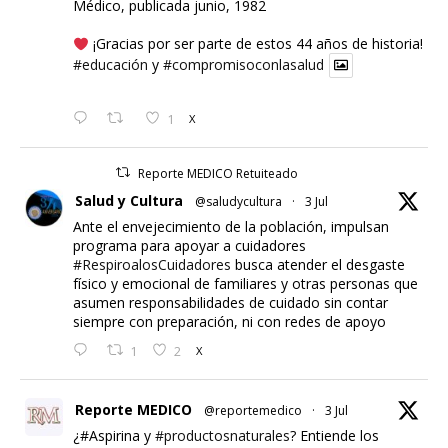
Médico, publicada junio, 1982
¡Gracias por ser parte de estos 44 años de historia!
#educación
y
#compromisoconlasalud
1
X
Reporte MEDICO Retuiteado
Salud y Cultura
@saludycultura
·
3 Jul
Ante el envejecimiento de la población, impulsan
programa para apoyar a cuidadores
#RespiroalosCuidadores
busca atender el desgaste
físico y emocional de familiares y otras personas que
asumen responsabilidades de cuidado sin contar
siempre con preparación, ni con redes de apoyo
1
2
X
Reporte MEDICO
@reportemedico
·
3 Jul
¿#Aspirina y
#productosnaturales
? Entiende los