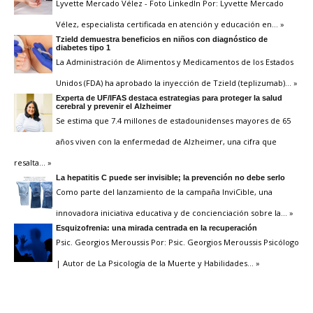
Lyvette Mercado Vélez - Foto LinkedIn Por: Lyvette Mercado
Vélez, especialista certificada en atención y educación en
… »
Tzield demuestra beneficios en niños con diagnóstico de
diabetes tipo 1
La Administración de Alimentos y Medicamentos de los Estados
Unidos (FDA) ha aprobado la inyección de Tzield (teplizumab)
… »
Experta de UF/IFAS destaca estrategias para proteger la salud
cerebral y prevenir el Alzheimer
Se estima que 7.4 millones de estadounidenses mayores de 65
años viven con la enfermedad de Alzheimer, una cifra que
resalta
… »
La hepatitis C puede ser invisible; la prevención no debe serlo
Como parte del lanzamiento de la campaña InviCible, una
innovadora iniciativa educativa y de concienciación sobre la
… »
Esquizofrenia: una mirada centrada en la recuperación
Psic. Georgios Meroussis Por: Psic. Georgios Meroussis Psicólogo
| Autor de La Psicología de la Muerte y Habilidades
… »