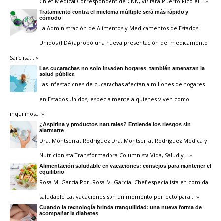
Chief Medical Correspondent de CNN, visitará Puerto Rico el
… »
Tratamiento contra el mieloma múltiple será más rápido y
cómodo
La Administración de Alimentos y Medicamentos de Estados
Unidos (FDA) aprobó una nueva presentación del medicamento
Sarclisa
… »
Las cucarachas no solo invaden hogares: también amenazan la
salud pública
Las infestaciones de cucarachas afectan a millones de hogares
en Estados Unidos, especialmente a quienes viven como
inquilinos
… »
¿Aspirina y productos naturales? Entiende los riesgos sin
alarmarte
Dra. Montserrat Rodríguez Dra. Montserrat Rodríguez Médica y
Nutricionista Transformadora Columnista Vida, Salud y
… »
Alimentación saludable en vacaciones: consejos para mantener el
equilibrio
Rosa M. Garcia Por: Rosa M. García, Chef especialista en comida
saludable Las vacaciones son un momento perfecto para
… »
Cuando la tecnología brinda tranquilidad: una nueva forma de
acompañar la diabetes