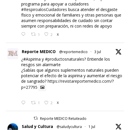
programa para apoyar a cuidadores
#RespiroalosCuidadores
busca atender el desgaste
físico y emocional de familiares y otras personas que
asumen responsabilidades de cuidado sin contar
siempre con preparación, ni con redes de apoyo
1
2
X
Reporte MEDICO
@reportemedico
·
3 Jul
¿#Aspirina y
#productosnaturales
? Entiende los
riesgos sin alarmarte
¿Sabías que algunos suplementos naturales pueden
potenciar el efecto de la aspirina y aumentar el riesgo
de sangrado?
https://revistareportemedico.com/?
p=27795
1
2
X
Reporte MEDICO Retuiteado
Salud y Cultura
@saludycultura
·
1 Jul