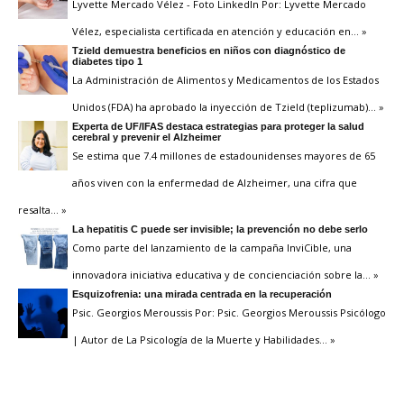
Lyvette Mercado Vélez - Foto LinkedIn Por: Lyvette Mercado
Vélez, especialista certificada en atención y educación en
… »
Tzield demuestra beneficios en niños con diagnóstico de
diabetes tipo 1
La Administración de Alimentos y Medicamentos de los Estados
Unidos (FDA) ha aprobado la inyección de Tzield (teplizumab)
… »
Experta de UF/IFAS destaca estrategias para proteger la salud
cerebral y prevenir el Alzheimer
Se estima que 7.4 millones de estadounidenses mayores de 65
años viven con la enfermedad de Alzheimer, una cifra que
resalta
… »
La hepatitis C puede ser invisible; la prevención no debe serlo
Como parte del lanzamiento de la campaña InviCible, una
innovadora iniciativa educativa y de concienciación sobre la
… »
Esquizofrenia: una mirada centrada en la recuperación
Psic. Georgios Meroussis Por: Psic. Georgios Meroussis Psicólogo
| Autor de La Psicología de la Muerte y Habilidades
… »