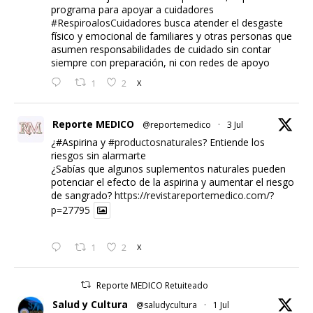
programa para apoyar a cuidadores
#RespiroalosCuidadores
busca atender el desgaste
físico y emocional de familiares y otras personas que
asumen responsabilidades de cuidado sin contar
siempre con preparación, ni con redes de apoyo
1
2
X
Reporte MEDICO
@reportemedico
·
3 Jul
¿#Aspirina y
#productosnaturales
? Entiende los
riesgos sin alarmarte
¿Sabías que algunos suplementos naturales pueden
potenciar el efecto de la aspirina y aumentar el riesgo
de sangrado?
https://revistareportemedico.com/?
p=27795
1
2
X
Reporte MEDICO Retuiteado
Salud y Cultura
@saludycultura
·
1 Jul