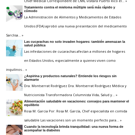
Chief Medical Correspondent de CNN, visitará Puerto Rico el
… »
Tratamiento contra el mieloma múltiple será más rápido y
cómodo
La Administración de Alimentos y Medicamentos de Estados
Unidos (FDA) aprobó una nueva presentación del medicamento
Sarclisa
… »
Las cucarachas no solo invaden hogares: también amenazan la
salud pública
Las infestaciones de cucarachas afectan a millones de hogares
en Estados Unidos, especialmente a quienes viven como
inquilinos
… »
¿Aspirina y productos naturales? Entiende los riesgos sin
alarmarte
Dra. Montserrat Rodríguez Dra. Montserrat Rodríguez Médica y
Nutricionista Transformadora Columnista Vida, Salud y
… »
Alimentación saludable en vacaciones: consejos para mantener el
equilibrio
Rosa M. Garcia Por: Rosa M. García, Chef especialista en comida
saludable Las vacaciones son un momento perfecto para
… »
Cuando la tecnología brinda tranquilidad: una nueva forma de
acompañar la diabetes