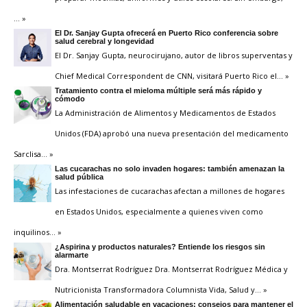
… »
El Dr. Sanjay Gupta ofrecerá en Puerto Rico conferencia sobre
salud cerebral y longevidad
El Dr. Sanjay Gupta, neurocirujano, autor de libros superventas y
Chief Medical Correspondent de CNN, visitará Puerto Rico el
… »
Tratamiento contra el mieloma múltiple será más rápido y
cómodo
La Administración de Alimentos y Medicamentos de Estados
Unidos (FDA) aprobó una nueva presentación del medicamento
Sarclisa
… »
Las cucarachas no solo invaden hogares: también amenazan la
salud pública
Las infestaciones de cucarachas afectan a millones de hogares
en Estados Unidos, especialmente a quienes viven como
inquilinos
… »
¿Aspirina y productos naturales? Entiende los riesgos sin
alarmarte
Dra. Montserrat Rodríguez Dra. Montserrat Rodríguez Médica y
Nutricionista Transformadora Columnista Vida, Salud y
… »
Alimentación saludable en vacaciones: consejos para mantener el