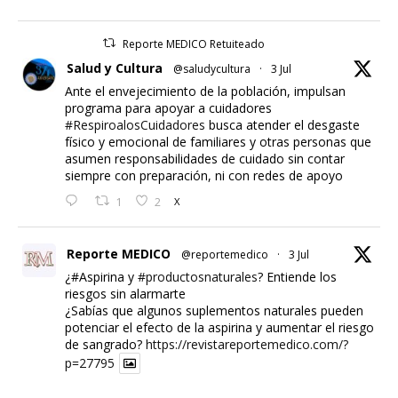
Reporte MEDICO Retuiteado
Salud y Cultura
@saludycultura
·
3 Jul
Ante el envejecimiento de la población, impulsan
programa para apoyar a cuidadores
#RespiroalosCuidadores
busca atender el desgaste
físico y emocional de familiares y otras personas que
asumen responsabilidades de cuidado sin contar
siempre con preparación, ni con redes de apoyo
1
2
X
Reporte MEDICO
@reportemedico
·
3 Jul
¿#Aspirina y
#productosnaturales
? Entiende los
riesgos sin alarmarte
¿Sabías que algunos suplementos naturales pueden
potenciar el efecto de la aspirina y aumentar el riesgo
de sangrado?
https://revistareportemedico.com/?
p=27795