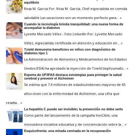
equilibrio
Rosa M. Garcia Por: Rosa M. García, Chef especialista en comida
saludable Las vacaciones son un momento perfecto para
… »
Cuando la tecnología brinda tranquilidad: una nueva forma de
acompañar la diabetes
Lyvette Mercado Vélez - Foto LinkedIn Por: Lyvette Mercado
Vélez, especialista certificada en atención y educación en
… »
Tzield demuestra beneficios en niños con diagnóstico de
diabetes tipo 1
La Administración de Alimentos y Medicamentos de los Estados
Unidos (FDA) ha aprobado la inyección de Tzield (teplizumab)
… »
Experta de UF/IFAS destaca estrategias para proteger la salud
cerebral y prevenir el Alzheimer
Se estima que 7.4 millones de estadounidenses mayores de 65
años viven con la enfermedad de Alzheimer, una cifra que
resalta
… »
La hepatitis C puede ser invisible; la prevención no debe serlo
Como parte del lanzamiento de la campaña InviCible, una
innovadora iniciativa educativa y de concienciación sobre la
… »
Esquizofrenia: una mirada centrada en la recuperación