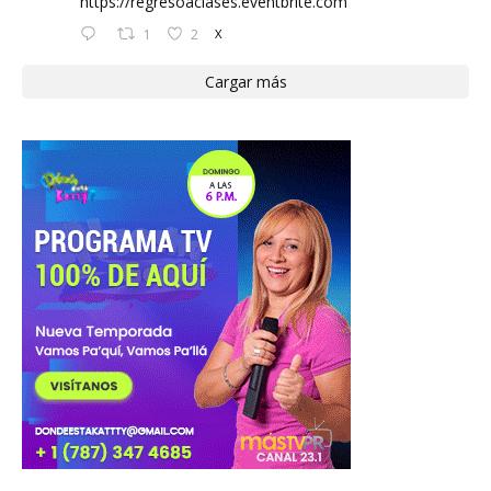
https://regresoaclases.eventbrite.com
1
2
X
Cargar más