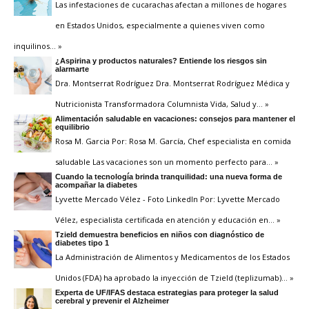
Las infestaciones de cucarachas afectan a millones de hogares
en Estados Unidos, especialmente a quienes viven como
inquilinos
… »
¿Aspirina y productos naturales? Entiende los riesgos sin
alarmarte
Dra. Montserrat Rodríguez Dra. Montserrat Rodríguez Médica y
Nutricionista Transformadora Columnista Vida, Salud y
… »
Alimentación saludable en vacaciones: consejos para mantener el
equilibrio
Rosa M. Garcia Por: Rosa M. García, Chef especialista en comida
saludable Las vacaciones son un momento perfecto para
… »
Cuando la tecnología brinda tranquilidad: una nueva forma de
acompañar la diabetes
Lyvette Mercado Vélez - Foto LinkedIn Por: Lyvette Mercado
Vélez, especialista certificada en atención y educación en
… »
Tzield demuestra beneficios en niños con diagnóstico de
diabetes tipo 1
La Administración de Alimentos y Medicamentos de los Estados
Unidos (FDA) ha aprobado la inyección de Tzield (teplizumab)
… »
Experta de UF/IFAS destaca estrategias para proteger la salud
cerebral y prevenir el Alzheimer