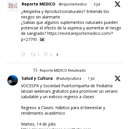
Reporte MEDICO
@reportemedico
·
3 Jul
¿#Aspirina y
#productosnaturales
? Entiende los
riesgos sin alarmarte
¿Sabías que algunos suplementos naturales pueden
potenciar el efecto de la aspirina y aumentar el riesgo
de sangrado?
https://revistareportemedico.com/?
p=27795
1
2
X
Reporte MEDICO Retuiteado
Salud y Cultura
@saludycultura
·
1 Jul
VOCESPR y Sociedad Puertorriqueña de Pediatría
lanzan webinars gratuitos para promover un verano
saludable y un exitoso regreso a clases
Regreso a Clases: Hábitos para el bienestar y
rendimiento académico
Martes, 14 de julio