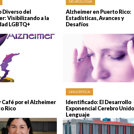
NEUROLOGÍA
o Diverso del
Alzheimer en Puerto Rico:
r: Visibilizando a la
Estadísticas, Avances y
dad LGBTQ+
Desafíos
LINGÜÍSTICA
 Café por el Alzheimer
Identificado: El Desarrollo
o Rico
Exponencial Cerebro Unido
Lenguaje