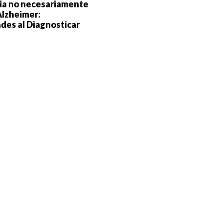
a no necesariamente
Alzheimer:
ades al Diagnosticar