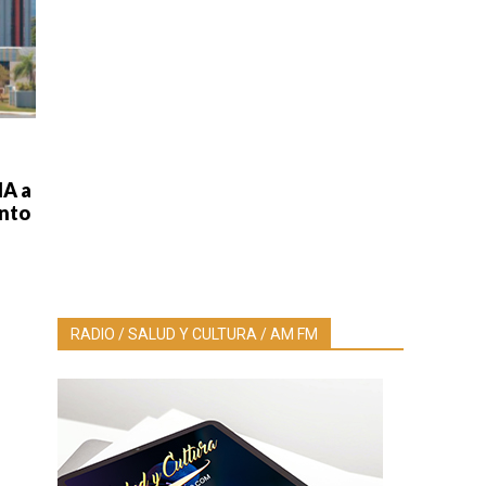
MA a
ento
RADIO / SALUD Y CULTURA / AM FM