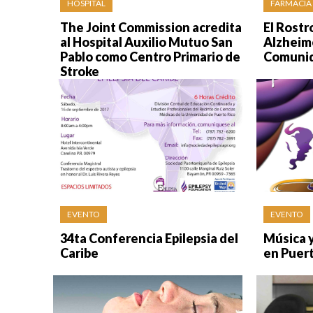
HOSPITAL
FARMACIA
The Joint Commission acredita
El Rostr
al Hospital Auxilio Mutuo San
Alzheime
Pablo como Centro Primario de
Comuni
Stroke
EVENTO
EVENTO
34ta Conferencia Epilepsia del
Música y
Caribe
en Puert