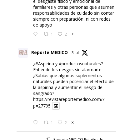
el desgaste físico y emocional de
familiares y otras personas que asumen
responsabilidades de cuidado sin contar
siempre con preparación, ni con redes
de apoyo
1
2
X
Reporte MEDICO
3 Jul
¿#Aspirina y
#productosnaturales
?
Entiende los riesgos sin alarmarte
¿Sabías que algunos suplementos
naturales pueden potenciar el efecto de
la aspirina y aumentar el riesgo de
sangrado?
https://revistareportemedico.com/?
p=27795
1
2
X
Reporte MEDICO Retuiteado