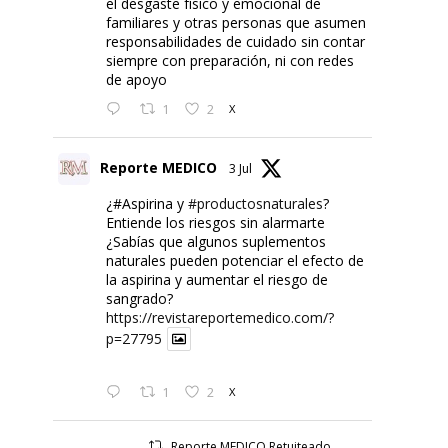
el desgaste físico y emocional de
familiares y otras personas que asumen
responsabilidades de cuidado sin contar
siempre con preparación, ni con redes
de apoyo
1
2
X
Reporte MEDICO
3 Jul
¿#Aspirina y
#productosnaturales
?
Entiende los riesgos sin alarmarte
¿Sabías que algunos suplementos
naturales pueden potenciar el efecto de
la aspirina y aumentar el riesgo de
sangrado?
https://revistareportemedico.com/?
p=27795
1
2
X
Reporte MEDICO Retuiteado