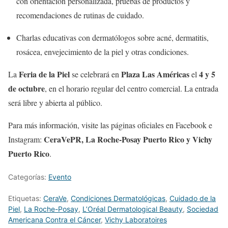
con orientación personalizada, pruebas de productos y
recomendaciones de rutinas de cuidado.
Charlas educativas con dermatólogos sobre acné, dermatitis,
rosácea, envejecimiento de la piel y otras condiciones.
Feria de la Piel
Plaza Las Américas
4 y 5
La
se celebrará en
el
de octubre
, en el horario regular del centro comercial. La entrada
será libre y abierta al público.
Para más información, visite las páginas oficiales en Facebook e
CeraVePR, La Roche-Posay Puerto Rico y Vichy
Instagram:
Puerto Rico
.
Categorías:
Evento
Etiquetas:
CeraVe
,
Condiciones Dermatológicas
,
Cuidado de la
Piel
,
La Roche-Posay
,
L’Oréal Dermatological Beauty
,
Sociedad
Americana Contra el Cáncer
,
Vichy Laboratoires