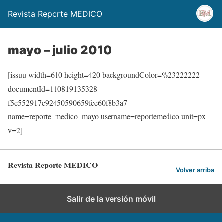
Revista Reporte MEDICO
mayo – julio 2010
[issuu width=610 height=420 backgroundColor=%23222222
documentId=110819135328-
f5c552917e92450590659fee60f8b3a7
name=reporte_medico_mayo username=reportemedico unit=px
v=2]
Revista Reporte MEDICO
Volver arriba
Salir de la versión móvil