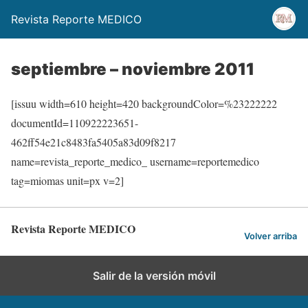
Revista Reporte MEDICO
septiembre – noviembre 2011
[issuu width=610 height=420 backgroundColor=%23222222
documentId=110922223651-
462ff54e21c8483fa5405a83d09f8217
name=revista_reporte_medico_ username=reportemedico
tag=miomas unit=px v=2]
Revista Reporte MEDICO
Volver arriba
Salir de la versión móvil