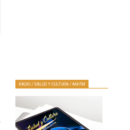
n
RADIO / SALUD Y CULTURA / AM FM
e