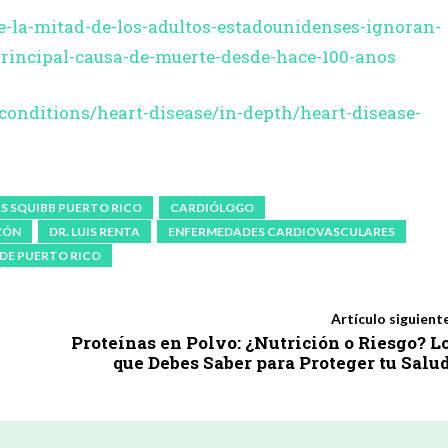
-la-mitad-de-los-adultos-estadounidenses-ignoran-
rincipal-causa-de-muerte-desde-hace-100-anos
conditions/heart-disease/in-depth/heart-disease-
S SQUIBB PUERTO RICO
CARDIÓLOGO
ZÓN
DR. LUIS RENTA
ENFERMEDADES CARDIOVASCULARES
DE PUERTO RICO
Artículo siguient
Proteínas en Polvo: ¿Nutrición o Riesgo? L
que Debes Saber para Proteger tu Salu