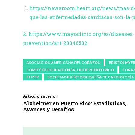
https://newsroom.heart.org/news/mas-de
que-las-enfermedades-cardiacas-son-la-p
2. https://www.mayoclinic.org/es/diseases-
prevention/art-20046502
ASOCIACIÓN AMERICANA DEL CORAZÓN
BRISTOL MYER
COMITÉ DE EQUIDAD EN SALUD DE PUERTO RICO
CORA
PFIZER
SOCIEDAD PUERTORRIQUEÑA DE CARDIOLOGÍA 
Artículo anterior
Alzheimer en Puerto Rico: Estadísticas,
Avances y Desafíos