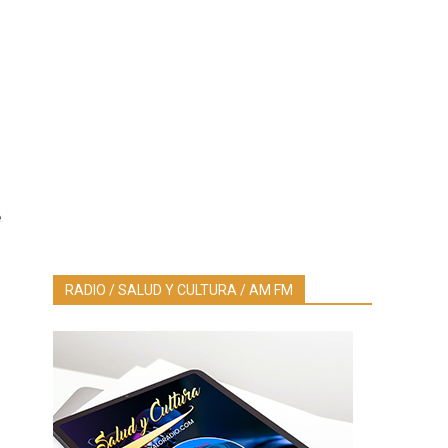
l
é
RADIO / SALUD Y CULTURA / AM FM