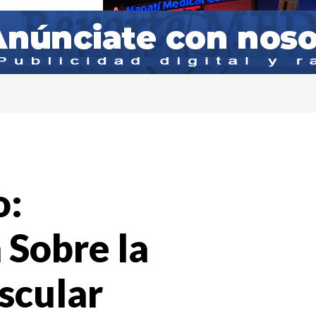
o:
 Sobre la
scular