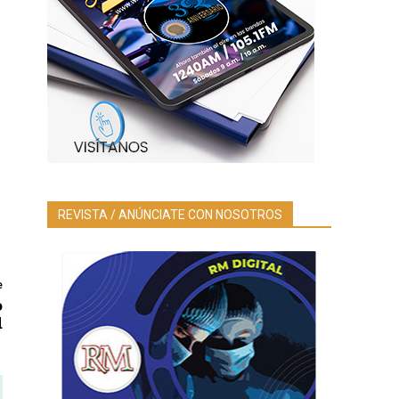
REVISTA / ANÚNCIATE CON NOSOTROS
e
o
d