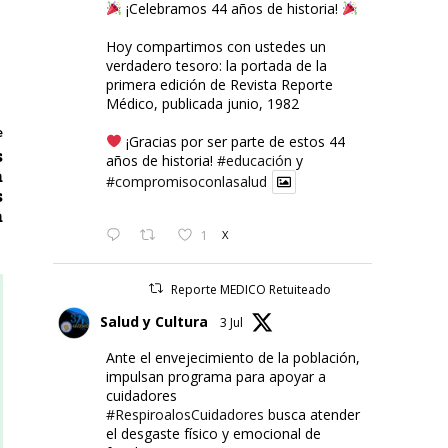
¡Celebramos 44 años de historia!
Hoy compartimos con ustedes un
verdadero tesoro: la portada de la
primera edición de Revista Reporte
Médico, publicada junio, 1982
e
¡Gracias por ser parte de estos 44
s
años de historia!
#educación
y
a
#compromisoconlasalud
s
a
1
X
Reporte MEDICO Retuiteado
Salud y Cultura
3 Jul
Ante el envejecimiento de la población,
impulsan programa para apoyar a
cuidadores
#RespiroalosCuidadores
busca atender
el desgaste físico y emocional de