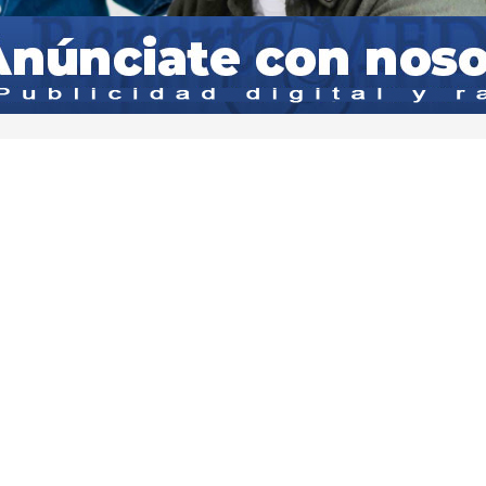
licación que
 Noches de