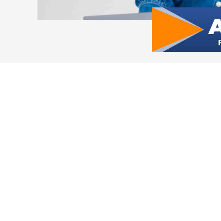
TECNOLOGÍA
La Increíble Ap
Transforma las
Padres e Hijos