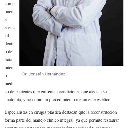
comp
onent
e
esenc
ial
dentr
o del
trata
mient
Dr. Jonatán Hernández
o
médi
co de pacientes que enfrentan condiciones que afectan su
anatomía, y no como un procedimiento meramente estético.
Especialistas en cirugía plástica destacan que la reconstrucción
forma parte del manejo clínico integral, ya que permite restaurar
estructuras anatómicas, mejorar la funcionalidad y apoyar el