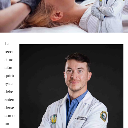
La
recon
struc
ción
quirú
rgica
debe
enten
derse
como
un