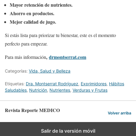
Mayor retención de nutrientes.
Ahorro en productos.
Mejor calidad de jugo.
Si estás lista para priorizar tu bienestar, este es el momento
perfecto para empezar.
,
drmontserrat.com
Para más información
Categorías:
Vida, Salud y Belleza
Etiquetas:
Dra. Montserrat Rodríguez
,
Exprimidores
,
Hábitos
Saludables
,
Nutrición
,
Nutrientes
,
Verduras y Frutas
Revista Reporte MEDICO
Volver arriba
Salir de la versión móvil