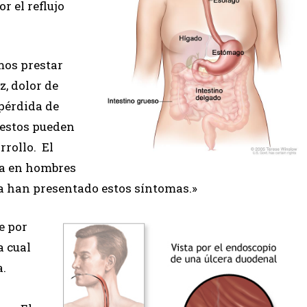
r el reflujo
mos prestar
z, dolor de
pérdida de
 estos pueden
rrollo. El
ia en hombres
a han presentado estos síntomas.»
e por
a cual
a.