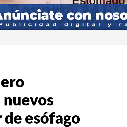
mero
e nuevos
r de esófago