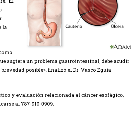
re. El
o
r
 la
 como
ue sugiera un problema gastrointestinal, debe acudir
brevedad posible», finalizó el Dr. Vasco Eguía
tico y evaluación relacionada al cáncer esofágico,
arse al 787-910-0909.