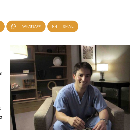
WHATSAPP
EMAIL
e
.
s
o