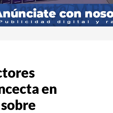
ctores
oncecta en
 sobre