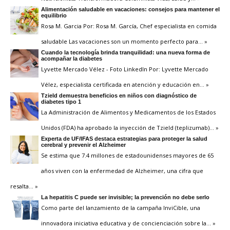
Alimentación saludable en vacaciones: consejos para mantener el
equilibrio
Rosa M. Garcia Por: Rosa M. García, Chef especialista en comida
saludable Las vacaciones son un momento perfecto para
… »
Cuando la tecnología brinda tranquilidad: una nueva forma de
acompañar la diabetes
Lyvette Mercado Vélez - Foto LinkedIn Por: Lyvette Mercado
Vélez, especialista certificada en atención y educación en
… »
Tzield demuestra beneficios en niños con diagnóstico de
diabetes tipo 1
La Administración de Alimentos y Medicamentos de los Estados
Unidos (FDA) ha aprobado la inyección de Tzield (teplizumab)
… »
Experta de UF/IFAS destaca estrategias para proteger la salud
cerebral y prevenir el Alzheimer
Se estima que 7.4 millones de estadounidenses mayores de 65
años viven con la enfermedad de Alzheimer, una cifra que
resalta
… »
La hepatitis C puede ser invisible; la prevención no debe serlo
Como parte del lanzamiento de la campaña InviCible, una
innovadora iniciativa educativa y de concienciación sobre la
… »