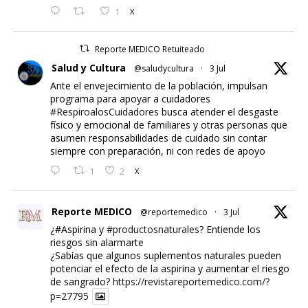
1
X
Reporte MEDICO Retuiteado
Salud y Cultura
@saludycultura
·
3 Jul
Ante el envejecimiento de la población, impulsan
programa para apoyar a cuidadores
#RespiroalosCuidadores
busca atender el desgaste
físico y emocional de familiares y otras personas que
asumen responsabilidades de cuidado sin contar
siempre con preparación, ni con redes de apoyo
1
2
X
Reporte MEDICO
@reportemedico
·
3 Jul
¿#Aspirina y
#productosnaturales
? Entiende los
riesgos sin alarmarte
¿Sabías que algunos suplementos naturales pueden
potenciar el efecto de la aspirina y aumentar el riesgo
de sangrado?
https://revistareportemedico.com/?
p=27795