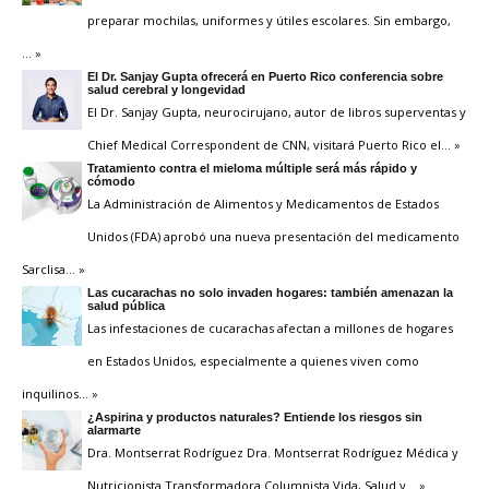
preparar mochilas, uniformes y útiles escolares. Sin embargo,
… »
El Dr. Sanjay Gupta ofrecerá en Puerto Rico conferencia sobre
salud cerebral y longevidad
El Dr. Sanjay Gupta, neurocirujano, autor de libros superventas y
Chief Medical Correspondent de CNN, visitará Puerto Rico el
… »
Tratamiento contra el mieloma múltiple será más rápido y
cómodo
La Administración de Alimentos y Medicamentos de Estados
Unidos (FDA) aprobó una nueva presentación del medicamento
Sarclisa
… »
Las cucarachas no solo invaden hogares: también amenazan la
salud pública
Las infestaciones de cucarachas afectan a millones de hogares
en Estados Unidos, especialmente a quienes viven como
inquilinos
… »
¿Aspirina y productos naturales? Entiende los riesgos sin
alarmarte
Dra. Montserrat Rodríguez Dra. Montserrat Rodríguez Médica y
Nutricionista Transformadora Columnista Vida, Salud y
… »