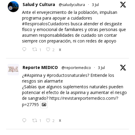
Salud y Cultura
@saludycultura
·
3 Jul
Ante el envejecimiento de la población, impulsan
programa para apoyar a cuidadores
#RespiroalosCuidadores
busca atender el desgaste
físico y emocional de familiares y otras personas que
asumen responsabilidades de cuidado sin contar
siempre con preparación, ni con redes de apoyo
1
2
X
Reporte MEDICO
@reportemedico
·
3 Jul
¿#Aspirina y
#productosnaturales
? Entiende los
riesgos sin alarmarte
¿Sabías que algunos suplementos naturales pueden
potenciar el efecto de la aspirina y aumentar el riesgo
de sangrado?
https://revistareportemedico.com/?
p=27795
1
2
X