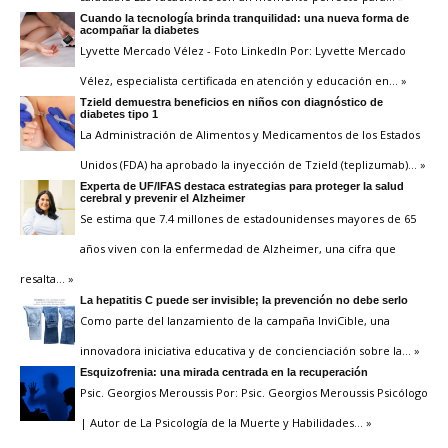
Cuando la tecnología brinda tranquilidad: una nueva forma de
acompañar la diabetes
Lyvette Mercado Vélez - Foto LinkedIn Por: Lyvette Mercado
Vélez, especialista certificada en atención y educación en
… »
Tzield demuestra beneficios en niños con diagnóstico de
diabetes tipo 1
La Administración de Alimentos y Medicamentos de los Estados
Unidos (FDA) ha aprobado la inyección de Tzield (teplizumab)
… »
Experta de UF/IFAS destaca estrategias para proteger la salud
cerebral y prevenir el Alzheimer
Se estima que 7.4 millones de estadounidenses mayores de 65
años viven con la enfermedad de Alzheimer, una cifra que
resalta
… »
La hepatitis C puede ser invisible; la prevención no debe serlo
Como parte del lanzamiento de la campaña InviCible, una
innovadora iniciativa educativa y de concienciación sobre la
… »
Esquizofrenia: una mirada centrada en la recuperación
Psic. Georgios Meroussis Por: Psic. Georgios Meroussis Psicólogo
| Autor de La Psicología de la Muerte y Habilidades
… »