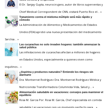
El Dr. Sanjay Gupta, neurocirujano, autor de libros superventas y
Chief Medical Correspondent de CNN, visitará Puerto Rico el
… »
Tratamiento contra el mieloma múltiple será más rápido y
cómodo
La Administración de Alimentos y Medicamentos de Estados
Unidos (FDA) aprobó una nueva presentación del medicamento
Sarclisa
… »
Las cucarachas no solo invaden hogares: también amenazan la
salud pública
Las infestaciones de cucarachas afectan a millones de hogares
en Estados Unidos, especialmente a quienes viven como
inquilinos
… »
¿Aspirina y productos naturales? Entiende los riesgos sin
alarmarte
Dra. Montserrat Rodríguez Dra. Montserrat Rodríguez Médica y
Nutricionista Transformadora Columnista Vida, Salud y
… »
Alimentación saludable en vacaciones: consejos para mantener el
equilibrio
Rosa M. Garcia Por: Rosa M. García, Chef especialista en comida
saludable Las vacaciones son un momento perfecto para
… »