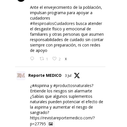
Ante el envejecimiento de la población,
impulsan programa para apoyar a
cuidadores
#RespiroalosCuidadores
busca atender
el desgaste físico y emocional de
familiares y otras personas que asumen
responsabilidades de cuidado sin contar
siempre con preparación, ni con redes
de apoyo
1
2
X
Reporte MEDICO
3 Jul
¿#Aspirina y
#productosnaturales
?
Entiende los riesgos sin alarmarte
¿Sabías que algunos suplementos
naturales pueden potenciar el efecto de
la aspirina y aumentar el riesgo de
sangrado?
https://revistareportemedico.com/?
p=27795