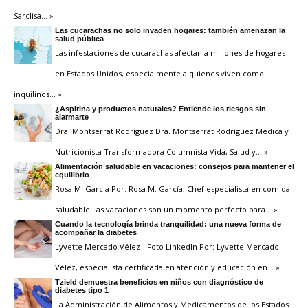
Sarclisa
… »
Las cucarachas no solo invaden hogares: también amenazan la
salud pública
Las infestaciones de cucarachas afectan a millones de hogares
en Estados Unidos, especialmente a quienes viven como
inquilinos
… »
¿Aspirina y productos naturales? Entiende los riesgos sin
alarmarte
Dra. Montserrat Rodríguez Dra. Montserrat Rodríguez Médica y
Nutricionista Transformadora Columnista Vida, Salud y
… »
Alimentación saludable en vacaciones: consejos para mantener el
equilibrio
Rosa M. Garcia Por: Rosa M. García, Chef especialista en comida
saludable Las vacaciones son un momento perfecto para
… »
Cuando la tecnología brinda tranquilidad: una nueva forma de
acompañar la diabetes
Lyvette Mercado Vélez - Foto LinkedIn Por: Lyvette Mercado
Vélez, especialista certificada en atención y educación en
… »
Tzield demuestra beneficios en niños con diagnóstico de
diabetes tipo 1
La Administración de Alimentos y Medicamentos de los Estados