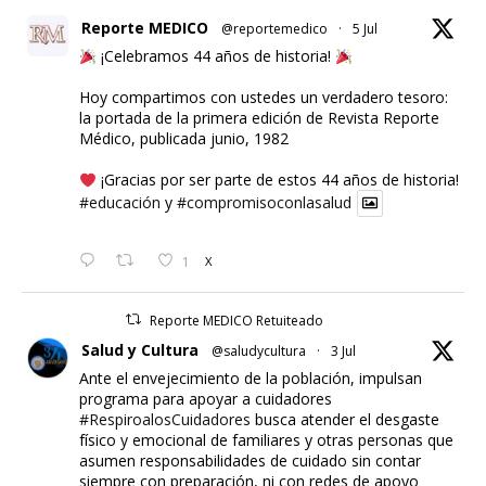
Reporte MEDICO
@reportemedico
·
5 Jul
¡Celebramos 44 años de historia!
Hoy compartimos con ustedes un verdadero tesoro:
la portada de la primera edición de Revista Reporte
Médico, publicada junio, 1982
¡Gracias por ser parte de estos 44 años de historia!
#educación
y
#compromisoconlasalud
1
X
Reporte MEDICO Retuiteado
Salud y Cultura
@saludycultura
·
3 Jul
Ante el envejecimiento de la población, impulsan
programa para apoyar a cuidadores
#RespiroalosCuidadores
busca atender el desgaste
físico y emocional de familiares y otras personas que
asumen responsabilidades de cuidado sin contar
siempre con preparación, ni con redes de apoyo