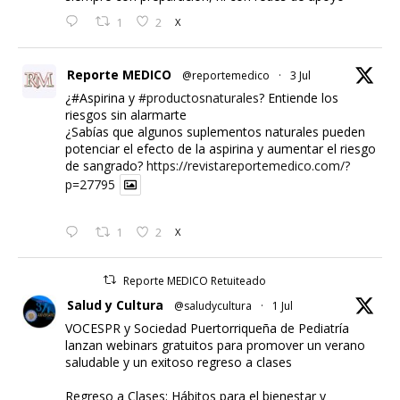
1
2
X
Reporte MEDICO
@reportemedico
·
3 Jul
¿#Aspirina y
#productosnaturales
? Entiende los
riesgos sin alarmarte
¿Sabías que algunos suplementos naturales pueden
potenciar el efecto de la aspirina y aumentar el riesgo
de sangrado?
https://revistareportemedico.com/?
p=27795
1
2
X
Reporte MEDICO Retuiteado
Salud y Cultura
@saludycultura
·
1 Jul
VOCESPR y Sociedad Puertorriqueña de Pediatría
lanzan webinars gratuitos para promover un verano
saludable y un exitoso regreso a clases
Regreso a Clases: Hábitos para el bienestar y