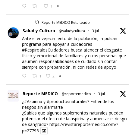
1
X
Reporte MEDICO Retuiteado
Salud y Cultura
@saludycultura
·
3 Jul
Ante el envejecimiento de la población, impulsan
programa para apoyar a cuidadores
#RespiroalosCuidadores
busca atender el desgaste
físico y emocional de familiares y otras personas que
asumen responsabilidades de cuidado sin contar
siempre con preparación, ni con redes de apoyo
1
2
X
Reporte MEDICO
@reportemedico
·
3 Jul
¿#Aspirina y
#productosnaturales
? Entiende los
riesgos sin alarmarte
¿Sabías que algunos suplementos naturales pueden
potenciar el efecto de la aspirina y aumentar el riesgo
de sangrado?
https://revistareportemedico.com/?
p=27795