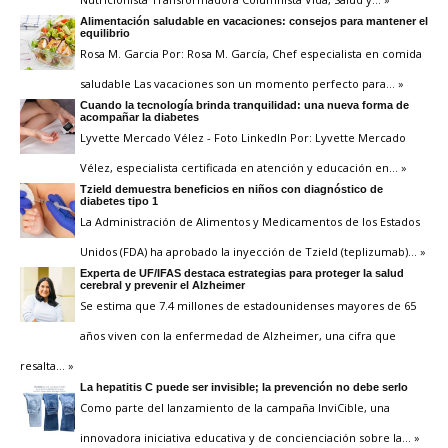
Alimentación saludable en vacaciones: consejos para mantener el
equilibrio
Rosa M. Garcia Por: Rosa M. García, Chef especialista en comida
saludable Las vacaciones son un momento perfecto para
… »
Cuando la tecnología brinda tranquilidad: una nueva forma de
acompañar la diabetes
Lyvette Mercado Vélez - Foto LinkedIn Por: Lyvette Mercado
Vélez, especialista certificada en atención y educación en
… »
Tzield demuestra beneficios en niños con diagnóstico de
diabetes tipo 1
La Administración de Alimentos y Medicamentos de los Estados
Unidos (FDA) ha aprobado la inyección de Tzield (teplizumab)
… »
Experta de UF/IFAS destaca estrategias para proteger la salud
cerebral y prevenir el Alzheimer
Se estima que 7.4 millones de estadounidenses mayores de 65
años viven con la enfermedad de Alzheimer, una cifra que
resalta
… »
La hepatitis C puede ser invisible; la prevención no debe serlo
Como parte del lanzamiento de la campaña InviCible, una
innovadora iniciativa educativa y de concienciación sobre la
… »