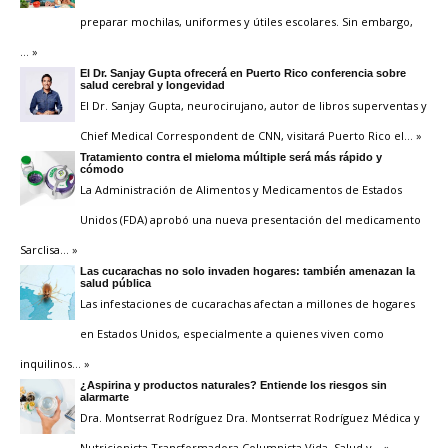
preparar mochilas, uniformes y útiles escolares. Sin embargo,
… »
El Dr. Sanjay Gupta ofrecerá en Puerto Rico conferencia sobre
salud cerebral y longevidad
El Dr. Sanjay Gupta, neurocirujano, autor de libros superventas y
Chief Medical Correspondent de CNN, visitará Puerto Rico el
… »
Tratamiento contra el mieloma múltiple será más rápido y
cómodo
La Administración de Alimentos y Medicamentos de Estados
Unidos (FDA) aprobó una nueva presentación del medicamento
Sarclisa
… »
Las cucarachas no solo invaden hogares: también amenazan la
salud pública
Las infestaciones de cucarachas afectan a millones de hogares
en Estados Unidos, especialmente a quienes viven como
inquilinos
… »
¿Aspirina y productos naturales? Entiende los riesgos sin
alarmarte
Dra. Montserrat Rodríguez Dra. Montserrat Rodríguez Médica y
Nutricionista Transformadora Columnista Vida, Salud y
… »