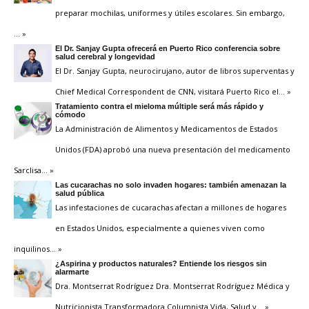
preparar mochilas, uniformes y útiles escolares. Sin embargo,
… »
El Dr. Sanjay Gupta ofrecerá en Puerto Rico conferencia sobre
salud cerebral y longevidad
El Dr. Sanjay Gupta, neurocirujano, autor de libros superventas y
Chief Medical Correspondent de CNN, visitará Puerto Rico el
… »
Tratamiento contra el mieloma múltiple será más rápido y
cómodo
La Administración de Alimentos y Medicamentos de Estados
Unidos (FDA) aprobó una nueva presentación del medicamento
Sarclisa
… »
Las cucarachas no solo invaden hogares: también amenazan la
salud pública
Las infestaciones de cucarachas afectan a millones de hogares
en Estados Unidos, especialmente a quienes viven como
inquilinos
… »
¿Aspirina y productos naturales? Entiende los riesgos sin
alarmarte
Dra. Montserrat Rodríguez Dra. Montserrat Rodríguez Médica y
Nutricionista Transformadora Columnista Vida, Salud y
… »