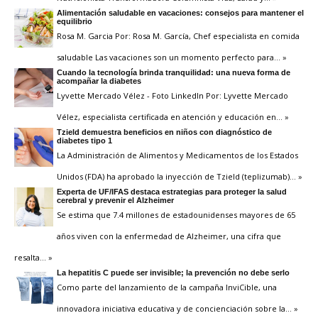
Alimentación saludable en vacaciones: consejos para mantener el
equilibrio
Rosa M. Garcia Por: Rosa M. García, Chef especialista en comida
saludable Las vacaciones son un momento perfecto para
… »
Cuando la tecnología brinda tranquilidad: una nueva forma de
acompañar la diabetes
Lyvette Mercado Vélez - Foto LinkedIn Por: Lyvette Mercado
Vélez, especialista certificada en atención y educación en
… »
Tzield demuestra beneficios en niños con diagnóstico de
diabetes tipo 1
La Administración de Alimentos y Medicamentos de los Estados
Unidos (FDA) ha aprobado la inyección de Tzield (teplizumab)
… »
Experta de UF/IFAS destaca estrategias para proteger la salud
cerebral y prevenir el Alzheimer
Se estima que 7.4 millones de estadounidenses mayores de 65
años viven con la enfermedad de Alzheimer, una cifra que
resalta
… »
La hepatitis C puede ser invisible; la prevención no debe serlo
Como parte del lanzamiento de la campaña InviCible, una
innovadora iniciativa educativa y de concienciación sobre la
… »