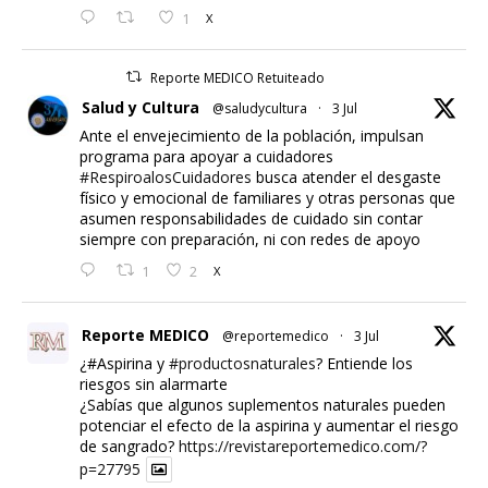
1
X
Reporte MEDICO Retuiteado
Salud y Cultura
@saludycultura
·
3 Jul
Ante el envejecimiento de la población, impulsan
programa para apoyar a cuidadores
#RespiroalosCuidadores
busca atender el desgaste
físico y emocional de familiares y otras personas que
asumen responsabilidades de cuidado sin contar
siempre con preparación, ni con redes de apoyo
1
2
X
Reporte MEDICO
@reportemedico
·
3 Jul
¿#Aspirina y
#productosnaturales
? Entiende los
riesgos sin alarmarte
¿Sabías que algunos suplementos naturales pueden
potenciar el efecto de la aspirina y aumentar el riesgo
de sangrado?
https://revistareportemedico.com/?
p=27795