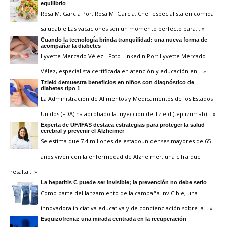
equilibrio
Rosa M. Garcia Por: Rosa M. García, Chef especialista en comida
saludable Las vacaciones son un momento perfecto para
… »
Cuando la tecnología brinda tranquilidad: una nueva forma de
acompañar la diabetes
Lyvette Mercado Vélez - Foto LinkedIn Por: Lyvette Mercado
Vélez, especialista certificada en atención y educación en
… »
Tzield demuestra beneficios en niños con diagnóstico de
diabetes tipo 1
La Administración de Alimentos y Medicamentos de los Estados
Unidos (FDA) ha aprobado la inyección de Tzield (teplizumab)
… »
Experta de UF/IFAS destaca estrategias para proteger la salud
cerebral y prevenir el Alzheimer
Se estima que 7.4 millones de estadounidenses mayores de 65
años viven con la enfermedad de Alzheimer, una cifra que
resalta
… »
La hepatitis C puede ser invisible; la prevención no debe serlo
Como parte del lanzamiento de la campaña InviCible, una
innovadora iniciativa educativa y de concienciación sobre la
… »
Esquizofrenia: una mirada centrada en la recuperación