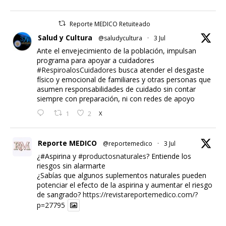
Reporte MEDICO Retuiteado
Salud y Cultura
@saludycultura
·
3 Jul
Ante el envejecimiento de la población, impulsan
programa para apoyar a cuidadores
#RespiroalosCuidadores
busca atender el desgaste
físico y emocional de familiares y otras personas que
asumen responsabilidades de cuidado sin contar
siempre con preparación, ni con redes de apoyo
1
2
X
Reporte MEDICO
@reportemedico
·
3 Jul
¿#Aspirina y
#productosnaturales
? Entiende los
riesgos sin alarmarte
¿Sabías que algunos suplementos naturales pueden
potenciar el efecto de la aspirina y aumentar el riesgo
de sangrado?
https://revistareportemedico.com/?
p=27795