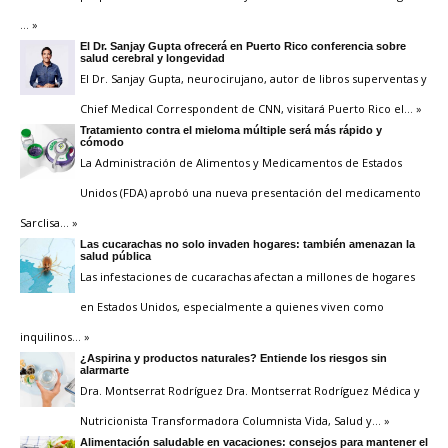
… »
El Dr. Sanjay Gupta ofrecerá en Puerto Rico conferencia sobre
salud cerebral y longevidad
El Dr. Sanjay Gupta, neurocirujano, autor de libros superventas y
Chief Medical Correspondent de CNN, visitará Puerto Rico el
… »
Tratamiento contra el mieloma múltiple será más rápido y
cómodo
La Administración de Alimentos y Medicamentos de Estados
Unidos (FDA) aprobó una nueva presentación del medicamento
Sarclisa
… »
Las cucarachas no solo invaden hogares: también amenazan la
salud pública
Las infestaciones de cucarachas afectan a millones de hogares
en Estados Unidos, especialmente a quienes viven como
inquilinos
… »
¿Aspirina y productos naturales? Entiende los riesgos sin
alarmarte
Dra. Montserrat Rodríguez Dra. Montserrat Rodríguez Médica y
Nutricionista Transformadora Columnista Vida, Salud y
… »
Alimentación saludable en vacaciones: consejos para mantener el