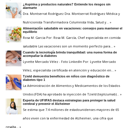
¿Aspirina y productos naturales? Entiende los riesgos sin
alarmarte
Dra. Montserrat Rodríguez Dra. Montserrat Rodríguez Médica y
Nutricionista Transformadora Columnista Vida, Salud y
… »
Alimentación saludable en vacaciones: consejos para mantener el
equilibrio
Rosa M. Garcia Por: Rosa M. García, Chef especialista en comida
saludable Las vacaciones son un momento perfecto para
… »
Cuando la tecnología brinda tranquilidad: una nueva forma de
acompañar la diabetes
Lyvette Mercado Vélez - Foto LinkedIn Por: Lyvette Mercado
Vélez, especialista certificada en atención y educación en
… »
Tzield demuestra beneficios en niños con diagnóstico de
diabetes tipo 1
La Administración de Alimentos y Medicamentos de los Estados
Unidos (FDA) ha aprobado la inyección de Tzield (teplizumab)
… »
Experta de UF/IFAS destaca estrategias para proteger la salud
cerebral y prevenir el Alzheimer
Se estima que 7.4 millones de estadounidenses mayores de 65
años viven con la enfermedad de Alzheimer, una cifra que
resalta
… »