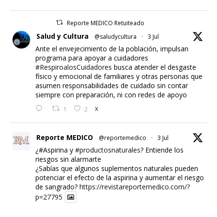
Reporte MEDICO Retuiteado
Salud y Cultura
@saludycultura
·
3 Jul
Ante el envejecimiento de la población, impulsan
programa para apoyar a cuidadores
#RespiroalosCuidadores
busca atender el desgaste
físico y emocional de familiares y otras personas que
asumen responsabilidades de cuidado sin contar
siempre con preparación, ni con redes de apoyo
1
2
X
Reporte MEDICO
@reportemedico
·
3 Jul
¿#Aspirina y
#productosnaturales
? Entiende los
riesgos sin alarmarte
¿Sabías que algunos suplementos naturales pueden
potenciar el efecto de la aspirina y aumentar el riesgo
de sangrado?
https://revistareportemedico.com/?
p=27795