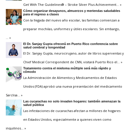
Get With The Guidelines® – Stroke Silver Plus Achievement
… »
Cómo organizar desayunos, almuerzos y meriendas saludables
para el regreso a clases
Con la llegada del nuevo año escolar, las familias comienzan a
preparar mochilas, uniformes y útiles escolares. Sin embargo,
… »
El Dr. Sanjay Gupta ofrecerá en Puerto Rico conferencia sobre
salud cerebral y longevidad
El Dr. Sanjay Gupta, neurocirujano, autor de libros superventas y
Chief Medical Correspondent de CNN, visitará Puerto Rico el
… »
Tratamiento contra el mieloma múltiple será más rápido y
cómodo
La Administración de Alimentos y Medicamentos de Estados
Unidos (FDA) aprobó una nueva presentación del medicamento
Sarclisa
… »
Las cucarachas no solo invaden hogares: también amenazan la
salud pública
Las infestaciones de cucarachas afectan a millones de hogares
en Estados Unidos, especialmente a quienes viven como
inquilinos
… »