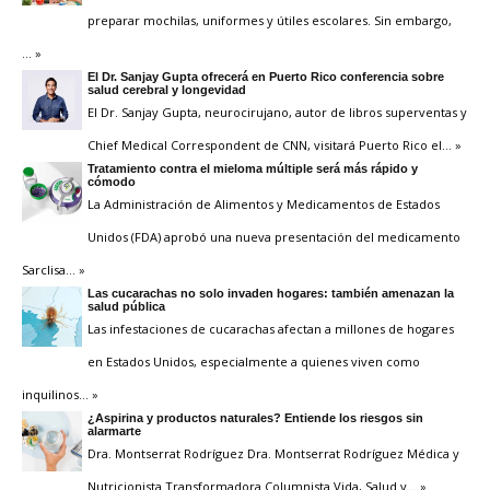
preparar mochilas, uniformes y útiles escolares. Sin embargo,
… »
El Dr. Sanjay Gupta ofrecerá en Puerto Rico conferencia sobre
salud cerebral y longevidad
El Dr. Sanjay Gupta, neurocirujano, autor de libros superventas y
Chief Medical Correspondent de CNN, visitará Puerto Rico el
… »
Tratamiento contra el mieloma múltiple será más rápido y
cómodo
La Administración de Alimentos y Medicamentos de Estados
Unidos (FDA) aprobó una nueva presentación del medicamento
Sarclisa
… »
Las cucarachas no solo invaden hogares: también amenazan la
salud pública
Las infestaciones de cucarachas afectan a millones de hogares
en Estados Unidos, especialmente a quienes viven como
inquilinos
… »
¿Aspirina y productos naturales? Entiende los riesgos sin
alarmarte
Dra. Montserrat Rodríguez Dra. Montserrat Rodríguez Médica y
Nutricionista Transformadora Columnista Vida, Salud y
… »