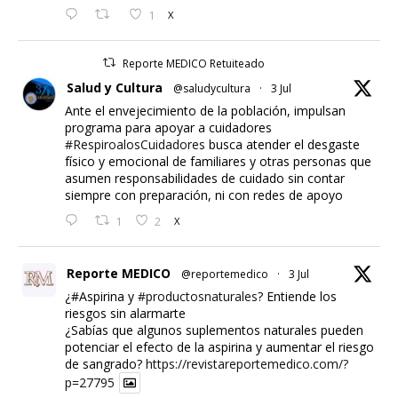
1
X
Reporte MEDICO Retuiteado
Salud y Cultura
@saludycultura
·
3 Jul
Ante el envejecimiento de la población, impulsan
programa para apoyar a cuidadores
#RespiroalosCuidadores
busca atender el desgaste
físico y emocional de familiares y otras personas que
asumen responsabilidades de cuidado sin contar
siempre con preparación, ni con redes de apoyo
1
2
X
Reporte MEDICO
@reportemedico
·
3 Jul
¿#Aspirina y
#productosnaturales
? Entiende los
riesgos sin alarmarte
¿Sabías que algunos suplementos naturales pueden
potenciar el efecto de la aspirina y aumentar el riesgo
de sangrado?
https://revistareportemedico.com/?
p=27795