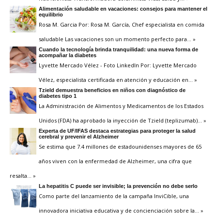
Alimentación saludable en vacaciones: consejos para mantener el
equilibrio
Rosa M. Garcia Por: Rosa M. García, Chef especialista en comida
saludable Las vacaciones son un momento perfecto para
… »
Cuando la tecnología brinda tranquilidad: una nueva forma de
acompañar la diabetes
Lyvette Mercado Vélez - Foto LinkedIn Por: Lyvette Mercado
Vélez, especialista certificada en atención y educación en
… »
Tzield demuestra beneficios en niños con diagnóstico de
diabetes tipo 1
La Administración de Alimentos y Medicamentos de los Estados
Unidos (FDA) ha aprobado la inyección de Tzield (teplizumab)
… »
Experta de UF/IFAS destaca estrategias para proteger la salud
cerebral y prevenir el Alzheimer
Se estima que 7.4 millones de estadounidenses mayores de 65
años viven con la enfermedad de Alzheimer, una cifra que
resalta
… »
La hepatitis C puede ser invisible; la prevención no debe serlo
Como parte del lanzamiento de la campaña InviCible, una
innovadora iniciativa educativa y de concienciación sobre la
… »