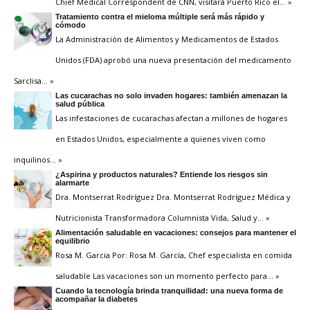
Chief Medical Correspondent de CNN, visitará Puerto Rico el
… »
Tratamiento contra el mieloma múltiple será más rápido y
cómodo
La Administración de Alimentos y Medicamentos de Estados
Unidos (FDA) aprobó una nueva presentación del medicamento
Sarclisa
… »
Las cucarachas no solo invaden hogares: también amenazan la
salud pública
Las infestaciones de cucarachas afectan a millones de hogares
en Estados Unidos, especialmente a quienes viven como
inquilinos
… »
¿Aspirina y productos naturales? Entiende los riesgos sin
alarmarte
Dra. Montserrat Rodríguez Dra. Montserrat Rodríguez Médica y
Nutricionista Transformadora Columnista Vida, Salud y
… »
Alimentación saludable en vacaciones: consejos para mantener el
equilibrio
Rosa M. Garcia Por: Rosa M. García, Chef especialista en comida
saludable Las vacaciones son un momento perfecto para
… »
Cuando la tecnología brinda tranquilidad: una nueva forma de
acompañar la diabetes