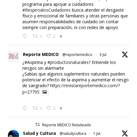
programa para apoyar a cuidadores
#RespiroalosCuidadores
busca atender el desgaste
físico y emocional de familiares y otras personas que
asumen responsabilidades de cuidado sin contar
siempre con preparación, ni con redes de apoyo
1
2
X
Reporte MEDICO
@reportemedico
·
3 Jul
¿#Aspirina y
#productosnaturales
? Entiende los
riesgos sin alarmarte
¿Sabías que algunos suplementos naturales pueden
potenciar el efecto de la aspirina y aumentar el riesgo
de sangrado?
https://revistareportemedico.com/?
p=27795
1
2
X
Reporte MEDICO Retuiteado
Salud y Cultura
@saludycultura
·
1 Jul