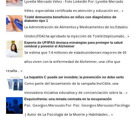
Lyvette Mercado Vélez - Foto LinkedIn Por: Lyvette Mercado
Vélez, especialista certificada en atención y educación en
… »
Tzield demuestra beneficios en niños con diagnóstico de
diabetes tipo 1
La Administración de Alimentos y Medicamentos de los Estados
Unidos (FDA) ha aprobado la inyección de Tzield (teplizumab)
… »
Experta de UF/IFAS destaca estrategias para proteger la salud
cerebral y prevenir el Alzheimer
Se estima que 7.4 millones de estadounidenses mayores de 65
años viven con la enfermedad de Alzheimer, una cifra que
resalta
… »
La hepatitis C puede ser invisible; la prevención no debe serlo
Como parte del lanzamiento de la campaña InviCible, una
innovadora iniciativa educativa y de concienciación sobre la
… »
Esquizofrenia: una mirada centrada en la recuperación
Psic. Georgios Meroussis Por: Psic. Georgios Meroussis Psicólogo
| Autor de La Psicología de la Muerte y Habilidades
… »