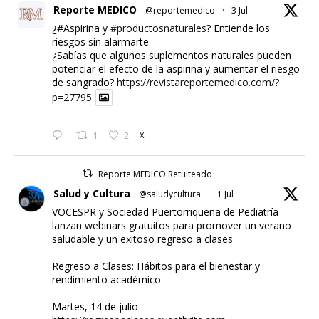
Reporte MEDICO
@reportemedico
·
3 Jul
¿#Aspirina y
#productosnaturales
? Entiende los
riesgos sin alarmarte
¿Sabías que algunos suplementos naturales pueden
potenciar el efecto de la aspirina y aumentar el riesgo
de sangrado?
https://revistareportemedico.com/?
p=27795
1
2
X
Reporte MEDICO Retuiteado
Salud y Cultura
@saludycultura
·
1 Jul
VOCESPR y Sociedad Puertorriqueña de Pediatría
lanzan webinars gratuitos para promover un verano
saludable y un exitoso regreso a clases
Regreso a Clases: Hábitos para el bienestar y
rendimiento académico
Martes, 14 de julio