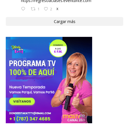
https://regresoaclases.eventbrite.com
1
2
X
Cargar más