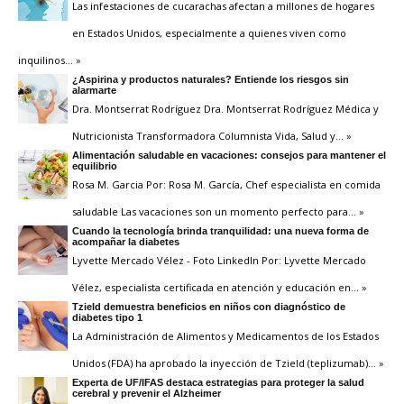
Las infestaciones de cucarachas afectan a millones de hogares
en Estados Unidos, especialmente a quienes viven como
inquilinos
… »
¿Aspirina y productos naturales? Entiende los riesgos sin
alarmarte
Dra. Montserrat Rodríguez Dra. Montserrat Rodríguez Médica y
Nutricionista Transformadora Columnista Vida, Salud y
… »
Alimentación saludable en vacaciones: consejos para mantener el
equilibrio
Rosa M. Garcia Por: Rosa M. García, Chef especialista en comida
saludable Las vacaciones son un momento perfecto para
… »
Cuando la tecnología brinda tranquilidad: una nueva forma de
acompañar la diabetes
Lyvette Mercado Vélez - Foto LinkedIn Por: Lyvette Mercado
Vélez, especialista certificada en atención y educación en
… »
Tzield demuestra beneficios en niños con diagnóstico de
diabetes tipo 1
La Administración de Alimentos y Medicamentos de los Estados
Unidos (FDA) ha aprobado la inyección de Tzield (teplizumab)
… »
Experta de UF/IFAS destaca estrategias para proteger la salud
cerebral y prevenir el Alzheimer