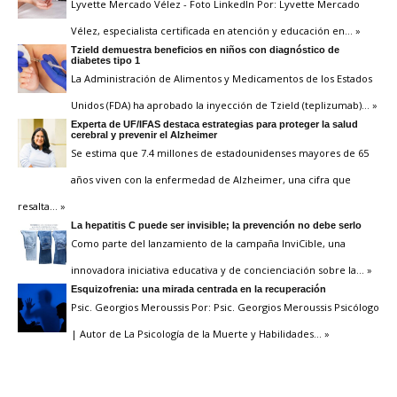
Lyvette Mercado Vélez - Foto LinkedIn Por: Lyvette Mercado
Vélez, especialista certificada en atención y educación en
… »
Tzield demuestra beneficios en niños con diagnóstico de
diabetes tipo 1
La Administración de Alimentos y Medicamentos de los Estados
Unidos (FDA) ha aprobado la inyección de Tzield (teplizumab)
… »
Experta de UF/IFAS destaca estrategias para proteger la salud
cerebral y prevenir el Alzheimer
Se estima que 7.4 millones de estadounidenses mayores de 65
años viven con la enfermedad de Alzheimer, una cifra que
resalta
… »
La hepatitis C puede ser invisible; la prevención no debe serlo
Como parte del lanzamiento de la campaña InviCible, una
innovadora iniciativa educativa y de concienciación sobre la
… »
Esquizofrenia: una mirada centrada en la recuperación
Psic. Georgios Meroussis Por: Psic. Georgios Meroussis Psicólogo
| Autor de La Psicología de la Muerte y Habilidades
… »