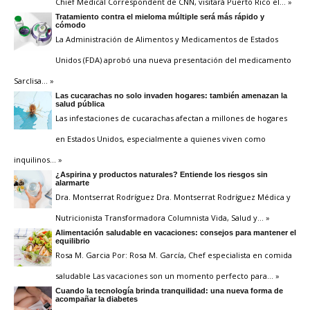
Chief Medical Correspondent de CNN, visitará Puerto Rico el
… »
Tratamiento contra el mieloma múltiple será más rápido y
cómodo
La Administración de Alimentos y Medicamentos de Estados
Unidos (FDA) aprobó una nueva presentación del medicamento
Sarclisa
… »
Las cucarachas no solo invaden hogares: también amenazan la
salud pública
Las infestaciones de cucarachas afectan a millones de hogares
en Estados Unidos, especialmente a quienes viven como
inquilinos
… »
¿Aspirina y productos naturales? Entiende los riesgos sin
alarmarte
Dra. Montserrat Rodríguez Dra. Montserrat Rodríguez Médica y
Nutricionista Transformadora Columnista Vida, Salud y
… »
Alimentación saludable en vacaciones: consejos para mantener el
equilibrio
Rosa M. Garcia Por: Rosa M. García, Chef especialista en comida
saludable Las vacaciones son un momento perfecto para
… »
Cuando la tecnología brinda tranquilidad: una nueva forma de
acompañar la diabetes