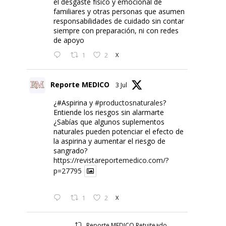
el desgaste físico y emocional de
familiares y otras personas que asumen
responsabilidades de cuidado sin contar
siempre con preparación, ni con redes
de apoyo
1
2
X
Reporte MEDICO
3 Jul
¿#Aspirina y
#productosnaturales
?
Entiende los riesgos sin alarmarte
¿Sabías que algunos suplementos
naturales pueden potenciar el efecto de
la aspirina y aumentar el riesgo de
sangrado?
https://revistareportemedico.com/?
p=27795
1
2
X
Reporte MEDICO Retuiteado