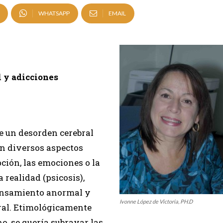
WHATSAPP
EMAIL
l y adicciones
e un desorden cerebral
en diversos aspectos
ción, las emociones o la
a realidad (psicosis),
 pensamiento anormal y
Ivonne López de Victoria, PH.D
oral. Etimológicamente
o, se quería subrayar las