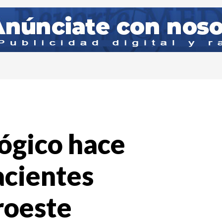
ógico hace
acientes
roeste