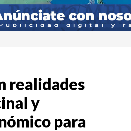
n realidades
inal y
onómico para