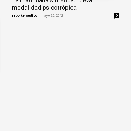
La marihuana sintética: nueva
modalidad psicotrópica
reportemedico
-
mayo 25, 2012
0