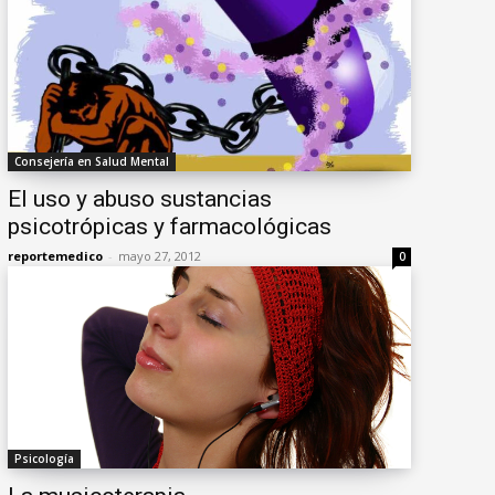
Consejería en Salud Mental
El uso y abuso sustancias
psicotrópicas y farmacológicas
reportemedico
-
mayo 27, 2012
0
Psicología