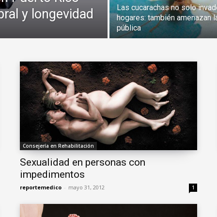
Las cucarachas no solo inva
ral y longevidad
hogares: también amenazan l
pública
Consejería en Rehabilitación
Sexualidad en personas con
impedimentos
reportemedico
-
mayo 31, 2012
1