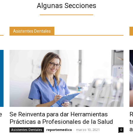
Algunas Secciones
Asistentes Dentales
e
Se Reinventa para dar Herramientas
R
Prácticas a Profesionales de la Salud
t
a
reportemedico
-
marzo 10, 2021
Asistentes Dentales
0