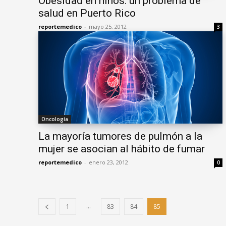
Obesidad en niños: un problema de
salud en Puerto Rico
reportemedico
-
mayo 25, 2012
3
Oncología
La mayoría tumores de pulmón a la
mujer se asocian al hábito de fumar
reportemedico
-
enero 23, 2012
0
...
1
83
84
85