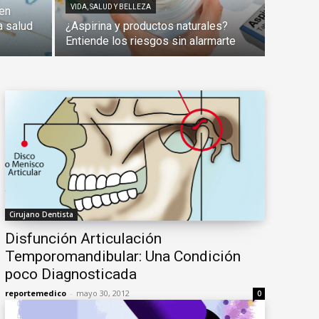
VIDA, SALUD Y BELLEZA
den
a salud
¿Aspirina y productos naturales?
Entiende los riesgos sin alarmarte
Cirujano Dentista
Disfunción Articulación
Temporomandibular: Una Condición
poco Diagnosticada
reportemedico
-
mayo 30, 2012
0