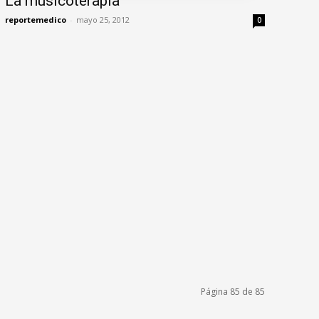
La musicoterapia
reportemedico
-
mayo 25, 2012
0
Página 85 de 85