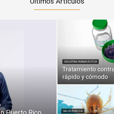
Últimos Artículos
INDUSTRIA FARMACÉUTICA
Tratamiento contr
rápido y cómodo
en Puerto Rico
SALUD PÚBLICA